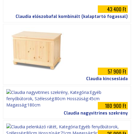
43 400 Ft
Claudia előszobafal kombinált (kalaptartó fogassal)
57 900 Ft
Claudia kincsesláda
180 900 Ft
Claudia nagyvitrines szekrény
26 000 Ft