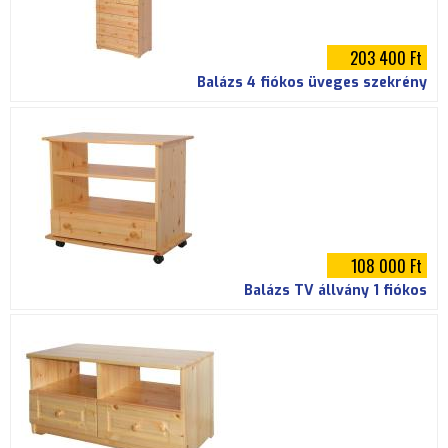
203 400 Ft
Balázs 4 fiókos üveges szekrény
108 000 Ft
Balázs TV állvány 1 fiókos