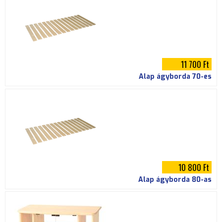
i
h
e
11 700 Ft
l
Alap ágyborda 70-es
y
10 800 Ft
Alap ágyborda 80-as