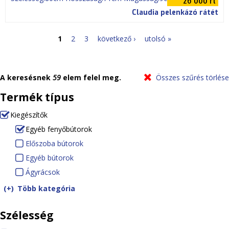
Claudia pelenkázó rátét
1
2
3
következő ›
utolsó »
O
l
A keresésnek
59
elem felel meg.
Összes szűrés törlése
d
Termék típus
a
Kiegészítők
(-)
R
Egyéb fenyőbútorok
l
e
(-)
R
Előszoba bútorok
E
a
m
e
Egyéb bútorok
E
l
o
m
Ágyrácsok
Á
g
ő
k
v
o
g
y
s
Több kategória
e
v
y
é
z
Szélesség
K
e
r
b
o