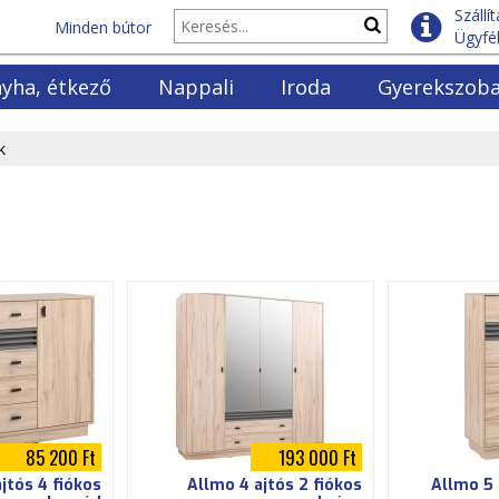
Szállí
Minden bútor
Ügyfél
yha, étkező
Nappali
Iroda
Gyerekszob
yhabútorok
Fotelek
Polcok
Gyerekágyak
k
lók és vitrinek
Kanapék
Fenyő polcok
Emeletes ágya
ező garnitúrák
Ülőgarntiúrák
Irodaszékek
Gyerekmatrac
ező asztalok
Dohányzóasztalok
Íróasztalok
Ifjúsági szek
ező székek
Szekrénysorok
Könyvszekrények
Ifjúsági bútor
yő asztalok és székek
Elemes bútorok
Irodabútor szettek
TV komódok
85 200 Ft
193 000 Ft
jtós 4 fiókos
Allmo 4 ajtós 2 fiókos
Allmo 5 