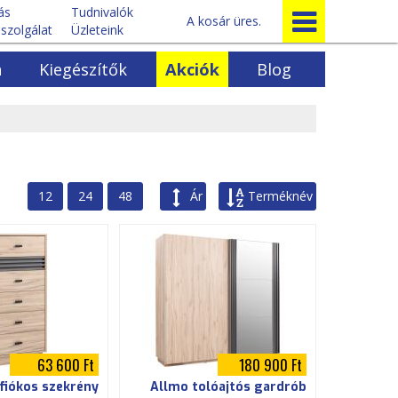
tás
Tudnivalók
A kosár üres.
szolgálat
Üzleteink
a
Kiegészítők
Akciók
Blog
Egyéb bútorok
k
Előszoba bútorok
ok
Ágyrácsok
rénysorok
Egyéb fenyőbútorok
12
24
48
Ár
Terméknév
63 600 Ft
180 900 Ft
fiókos szekrény
Allmo tolóajtós gardrób