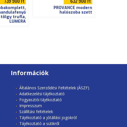
739 900 Ft
632 900 Ft
obakomplett,
PROVANCE modern
andulafenyő
halószoba szett
tölgy trufla,
LUMERA
Információk
Általános Szerződési Feltételek (ÁSZF)
Adatkezelési tájékoztató
Fogyasztói tájékoztató
Impresszum
Szállítási feltételek
Tájékoztató a jótállási jogokról
Tájékoztató a sütikről