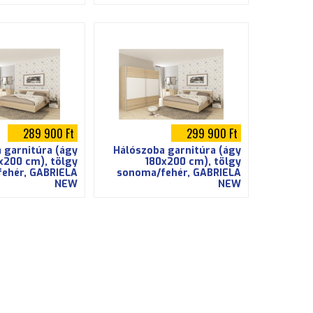
289 900 Ft
299 900 Ft
 garnitúra (ágy
Hálószoba garnitúra (ágy
x200 cm), tölgy
180x200 cm), tölgy
ehér, GABRIELA
sonoma/fehér, GABRIELA
NEW
NEW