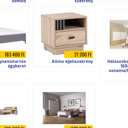
komód
szekrény
183 400 Ft
21 200 Ft
yneműtartós
Allmo éjjeliszekrény
Hálószoba
ágykeret
160
sonoma/f