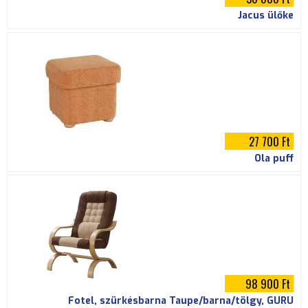
Jacus ülőke
27 700 Ft
Ola puff
98 900 Ft
Fotel, szürkésbarna Taupe/barna/tölgy, GURU