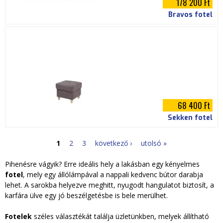
178 200 Ft
Bravos fotel
68 400 Ft
Sekken fotel
1
2
3
következő ›
utolsó »
O
Pihenésre vágyik? Erre ideális hely a lakásban egy kényelmes
l
fotel
, mely egy állólámpával a nappali kedvenc bútor darabja
lehet. A sarokba helyezve meghitt, nyugodt hangulatot biztosít, a
d
karfára ülve egy jó beszélgetésbe is bele merülhet.
a
Fotelek
széles választékát találja üzletünkben, melyek állítható