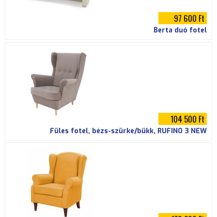
97 600 Ft
Berta duó fotel
104 500 Ft
Füles fotel, bézs-szürke/bükk, RUFINO 3 NEW