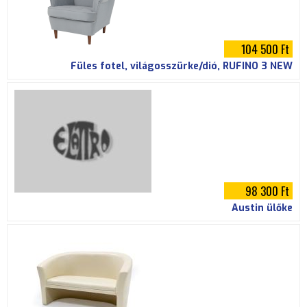
104 500 Ft
Füles fotel, világosszürke/dió, RUFINO 3 NEW
98 300 Ft
Austin ülőke