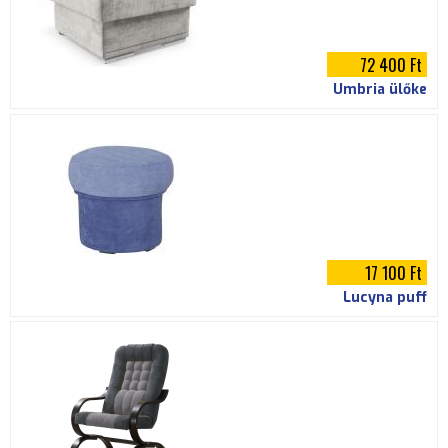
72 400 Ft
Umbria ülőke
17 100 Ft
Lucyna puff