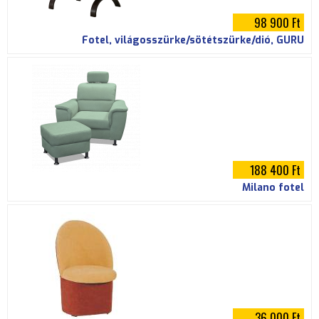
98 900 Ft
Fotel, világosszürke/sötétszürke/dió, GURU
188 400 Ft
Milano fotel
36 000 Ft