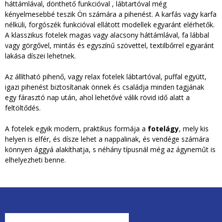
háttámlával, dönthető funkcióval , lábtartóval még
l
kényelmesebbé teszik Ön számára a pihenést. A karfás vagy karfa
nélküli, forgószék funkcióval ellátott modellek egyaránt elérhetők.
a
A klasszikus fotelek magas vagy alacsony háttámlával, fa lábbal
vagy görgővel, mintás és egyszínű szövettel, textilbőrrel egyaránt
k
lakása díszei lehetnek.
Az állítható pihenő, vagy relax fotelek lábtartóval, puffal együtt,
igazi pihenést biztosítanak önnek és családja minden tagjának
egy fárasztó nap után, ahol lehetővé válik rövid idő alatt a
feltöltődés.
A fotelek egyik modern, praktikus formája a
fotelágy
, mely kis
helyen is elfér, és dísze lehet a nappalinak, és vendége számára
könnyen ággyá alakíthatja, s néhány típusnál még az ágyneműt is
elhelyezheti benne.