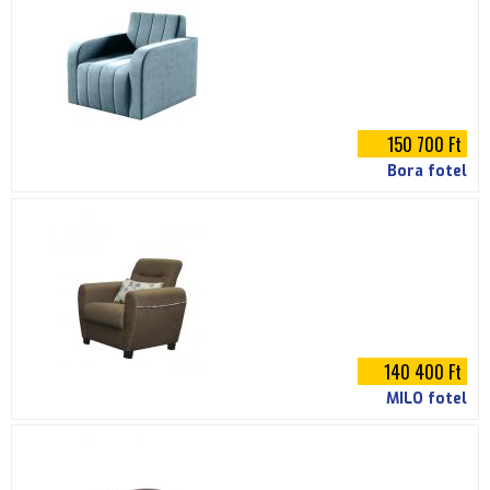
e
l
150 700 Ft
Bora fotel
140 400 Ft
MILO fotel