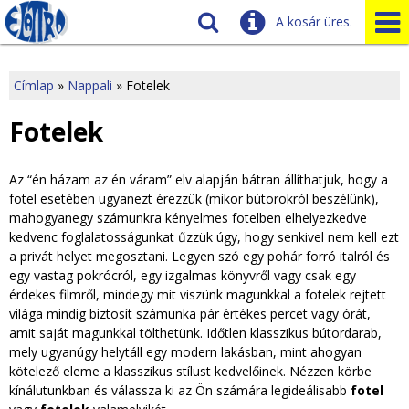
A kosár üres.
Szállítás
Tudnivalók
Címlap
»
Nappali
»
Fotelek
J
Ügyfélszolgálat
Fotelek
Üzleteink
e
Az “én házam az én váram” elv alapján bátran állíthatjuk, hogy a
l
fotel esetében ugyanezt érezzük (mikor bútorokról beszélünk),
mahogyanegy számunkra kényelmes fotelben elhelyezkedve
e
kedvenc foglalatosságunkat űzzük úgy, hogy senkivel nem kell ezt
a privát helyet megosztani. Legyen szó egy pohár forró italról és
n
egy vastag pokrócról, egy izgalmas könyvről vagy csak egy
érdekes filmről, mindegy mit viszünk magunkkal a fotelek rejtett
l
világa mindig biztosít számunka pár értékes percet vagy órát,
amit saját magunkkal tölthetünk. Időtlen klasszikus bútordarab,
e
mely ugyanúgy helytáll egy modern lakásban, mint ahogyan
kötelező eleme a klasszikus stílust kedvelőinek. Nézzen körbe
g
kínálutunkban és válassza ki az Ön számára legideálisabb
fotel