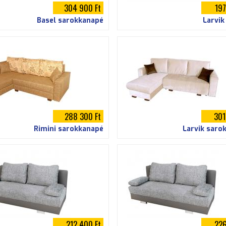
304 900 Ft
197
Basel sarokkanapé
Larvik
288 300 Ft
301
Rimini sarokkanapé
Larvik saro
212 400 Ft
226