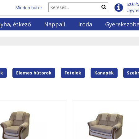
Szállí
Minden bútor
Ügyfél
yha, étkező
Nappali
Iroda
Gyerekszob
yhabútorok
Fotelek
Polcok
Gyerekágyak
lók és vitrinek
Kanapék
Fenyő polcok
Emeletes ágya
ező garnitúrák
Ülőgarntiúrák
Irodaszékek
Gyerekmatrac
ező asztalok
Dohányzóasztalok
Íróasztalok
Ifjúsági szek
ező székek
Szekrénysorok
Könyvszekrények
Ifjúsági bútor
ok
Elemes bútorok
Fotelek
Kanapék
Szek
yő asztalok és székek
Elemes bútorok
Irodabútor szettek
TV komódok