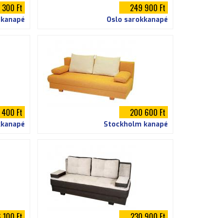
 300 Ft
249 900 Ft
 kanapé
Oslo sarokkanapé
 400 Ft
200 600 Ft
kkanapé
Stockholm kanapé
 100 Ft
230 900 Ft