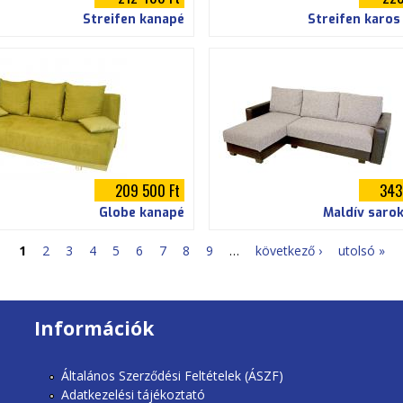
Streifen kanapé
Streifen karos
209 500 Ft
343
Globe kanapé
Maldív saro
1
2
3
4
5
6
7
8
9
…
következő ›
utolsó »
Információk
Általános Szerződési Feltételek (ÁSZF)
Adatkezelési tájékoztató