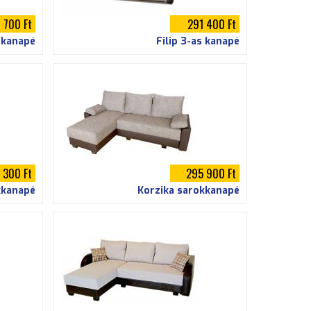
 700 Ft
291 400 Ft
s kanapé
Filip 3-as kanapé
 300 Ft
295 900 Ft
kkanapé
Korzika sarokkanapé