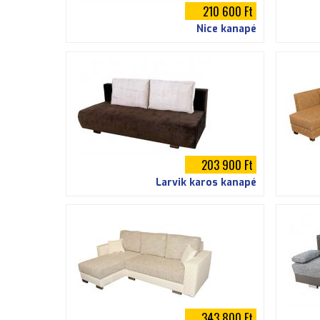
210 600 Ft
Nice kanapé
203 900 Ft
Larvik karos kanapé
343 800 Ft