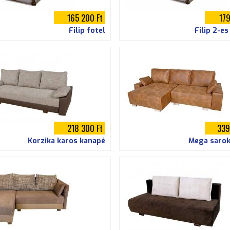
165 200 Ft
179
Filip fotel
Filip 2-e
218 300 Ft
339
Korzika karos kanapé
Mega saro