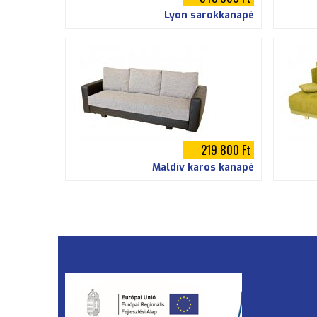
Lyon sarokkanapé
219 800 Ft
Maldív karos kanapé