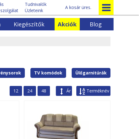
tás
Tudnivalók
A kosár üres.
szolgálat
Üzleteink
a
Kiegészítők
Akciók
Blog
Egyéb bútorok
k
Előszoba bútorok
ok
Ágyrácsok
rénysorok
Egyéb fenyőbútorok
rénysorok
TV komódok
Ülőgarnitúrák
12
24
48
Ár
Terméknév