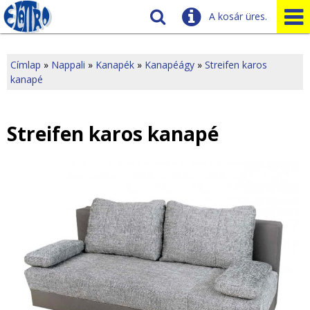
A kosár üres.
Szállítás
Tudnivalók
Címlap
»
Nappali
»
Kanapék
»
Kanapéágy
»
Streifen karos
kanapé
J
Ügyfélszolgálat
Üzleteink
e
Streifen karos kanapé
l
e
n
l
e
g