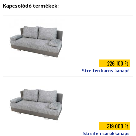
p
Kapcsolódó termékek:
g
226 100 Ft
Streifen karos kanapé
319 000 Ft
Streifen sarokkanapé