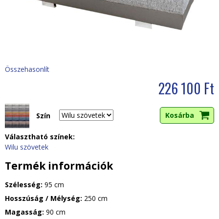
i
h
e
l
Összehasonlít
226 100 Ft
y
Szín
Választható színek:
Wilu szövetek
Termék információk
Szélesség:
95 cm
Hosszúság / Mélység:
250 cm
Magasság:
90 cm