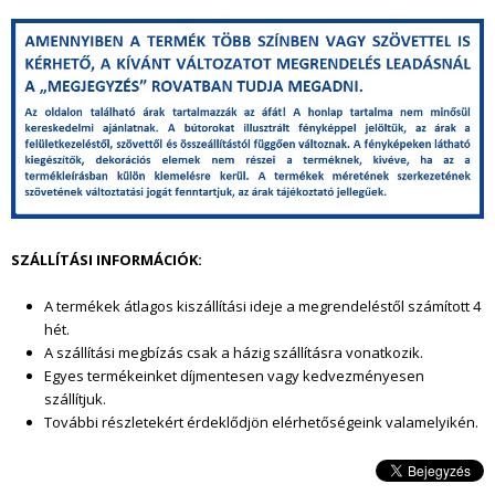
g
y
i
k
e
SZÁLLÍTÁSI INFORMÁCIÓK:
l
A termékek átlagos kiszállítási ideje a megrendeléstől szám
ított 4
a
hét.
A szállítási megbízás csak a házig szállításra vonatkozik.
t
Egyes termékeinket díjmentesen vagy kedvezményesen
szállítjuk.
.
További részletekért érdeklődjön elérhetőségeink valamelyikén.
j