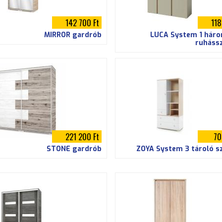
142 700 Ft
118
MIRROR gardrób
LUCA System 1 háro
ruháss
221 200 Ft
70
STONE gardrób
ZOYA System 3 tároló s