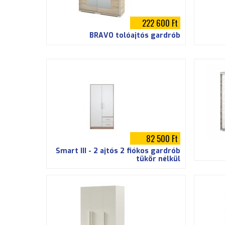
222 600 Ft
BRAVO tolóajtós gardrób
82 500 Ft
Smart III - 2 ajtós 2 fiókos gardrób
tükör nélkül