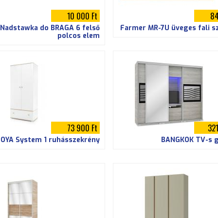
e
10 000 Ft
84
k
Nadstawka do BRAGA 6 felső
Farmer MR-7Ü üveges fali s
r
polcos elem
é
n
y
73 900 Ft
321
ZOYA System 1 ruhásszekrény
BANGKOK TV-s 