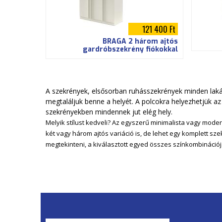
121 400 Ft
BRAGA 2 három ajtós
gardróbszekrény fiókokkal
A szekrények, elsősorban ruhásszekrények minden laká
megtaláljuk benne a helyét. A polcokra helyezhetjük az
szekrényekben mindennek jut elég hely.
Melyik stílust kedveli? Az egyszerű minimalista vagy modern
két vagy három ajtós variáció is, de lehet egy komplett sz
megtekinteni, a kiválasztott egyed összes színkombinációj