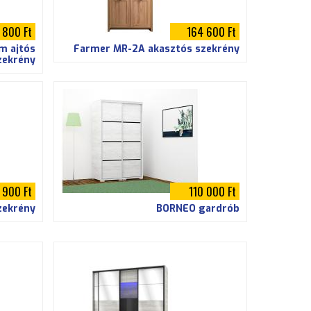
 800 Ft
164 600 Ft
m ajtós
Farmer MR-2A akasztós szekrény
zekrény
 900 Ft
110 000 Ft
zekrény
BORNEO gardrób