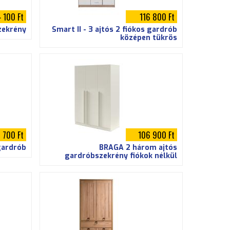
 100 Ft
116 800 Ft
zekrény
Smart II - 3 ajtós 2 fiókos gardrób
középen tükrös
 700 Ft
106 900 Ft
gardrób
BRAGA 2 három ajtós
gardróbszekrény fiókok nélkül