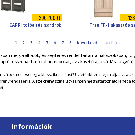
200 700 Ft
128
CAPRI tolóajtós gardrób
Free FR-1 akasztós s
1
2
3
4
5
6
7
8
következő ›
utolsó »
sban megtalálhatók, és segítenek rendet tartani a hálószobában, fol
 apró, összehajtható ruhadarabokat, az akasztóra, a vállfára a gyűrőd
 változatot, esetleg a klasszikus stílust? Üzletünkben megtalálja azt a szek
ekrényrendszer is. A
szekrény
színe úgyszintén meghatározható lehet a tö
át.
Információk