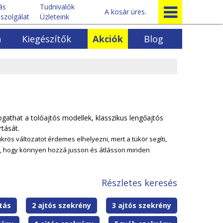
tás
Tudnivalók
A kosár üres.
szolgálat
Üzleteink
a
Kiegészítők
Akciók
Blog
Egyéb bútorok
k
Előszoba bútorok
ok
Ágyrácsok
rénysorok
Egyéb fenyőbútorok
ogathat a tolóajtós modellek, klasszikus lengőajtós
tását.
rös változatot érdemes elhelyezni, mert a tükör segíti,
zi, hogy könnyen hozzá jusson és átlásson minden
Részletes keresés
tás
S
2 ajtós szekrény
2
3 ajtós szekrény
3
z
a
a