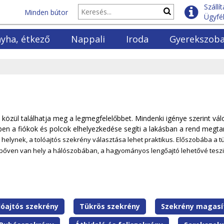
Szállí
Minden bútor
Ügyfél
yha, étkező
Nappali
Iroda
Gyerekszob
yhabútorok
Fotelek
Polcok
Gyerekágyak
lók és vitrinek
Kanapék
Fenyő polcok
Emeletes ágya
ező garnitúrák
Ülőgarntiúrák
Irodaszékek
Gyerekmatrac
ező asztalok
Dohányzóasztalok
Íróasztalok
Ifjúsági szek
ező székek
Szekrénysorok
Könyvszekrények
Ifjúsági bútor
k
közül találhatja meg a legmegfelelőbbet. Mindenki igénye szerint vál
yő asztalok és székek
Elemes bútorok
Irodabútor szettek
en a fiókok és polcok elhelyezkedése segíti a lakásban a rend megtar
TV komódok
elynek, a tolóajtós szekrény választása lehet praktikus. Előszobába a tük
Ha bőven van hely a hálószobában, a hagyományos lengőajtó lehetővé tes
lóajtós szekrény
T
Tükrös szekrény
T
Szekrény magasí
o
ü