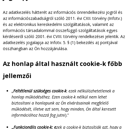
i
Az adatkezelés hátterét az információs önrendelkezési jogról és
h
az információszabadságról szóló 2011. évi CXII. törvény (Infotv.)
és az elektronikus kereskedelmi szolgáltatások, valamint az
e
információs társadalommal összefüggő szolgáltatások egyes
kérdéseiről szóló 2001. évi CVIII. törvény rendelkezései jelentik. Az
l
adatkezelés jogalapja az Infotv. 5. § (1) bekezdés a) pontjával
összhangban az Ön hozzájárulása.
y
Az honlap által használt cookie-k főbb
jellemzői
„
Feltétlenül szükséges cookie-k
:
ezek nélkülözhetetlenek a
honlap működéséhez. Ezen cookie-k nélkül nem lehet
biztosítani a honlapunk az Ön elvárásainak megfelelő
működését, illetve azt sem, hogy minden, Ön által keresett
információhoz hozzá fog jutni
).”
„
Funkcionális cookie-k:
e
zek a cookie-k biztosítják azt, hogy a