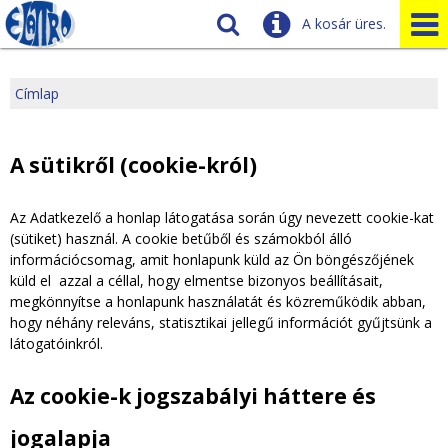
A kosár üres.
Szállítás
Tudnivalók
Címlap
J
Ügyfélszolgálat
Üzleteink
e
A sütikről (cookie-król)
l
Az Adatkezelő a honlap látogatása során úgy nevezett cookie-kat
(sütiket) használ. A cookie betűből és számokból álló
e
információcsomag, amit honlapunk küld az Ön böngészőjének
küld el azzal a céllal, hogy elmentse bizonyos beállításait,
n
megkönnyítse a honlapunk használatát és közreműködik abban,
hogy néhány releváns, statisztikai jellegű információt gyűjtsünk a
l
látogatóinkról.
e
Az cookie-k jogszabályi háttere és
g
jogalapja