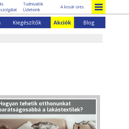
tás
Tudnivalók
A kosár üres.
szolgálat
Üzleteink
a
Kiegészítők
Akciók
Blog
Egyéb bútorok
k
Előszoba bútorok
ok
Ágyrácsok
rénysorok
Egyéb fenyőbútorok
Hogyan tehetik otthonunkat
barátságosabbá a lakástextilek?