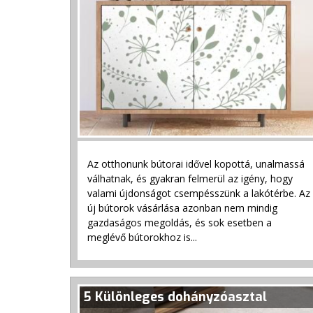
g
i
h
e
l
y
Az otthonunk bútorai idővel kopottá, unalmassá
válhatnak, és gyakran felmerül az igény, hogy
valami újdonságot csempésszünk a lakótérbe. Az
új bútorok vásárlása azonban nem mindig
gazdaságos megoldás, és sok esetben a
meglévő bútorokhoz is...
5 Különleges dohányzóasztal