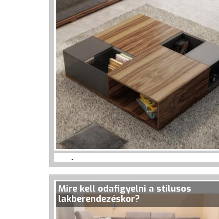
...
Mire kell odafigyelni a stílusos
lakberendezéskor?