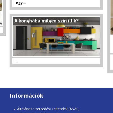
egy...
A konyhába milyen szín illik?
...
Információk
Általános Szerződési Feltételek (ÁSZF)