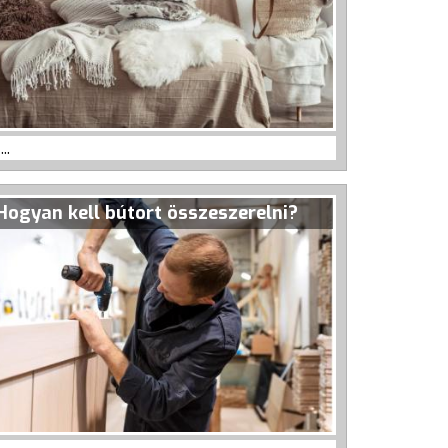
...
Hogyan kell bútort összeszerelni?