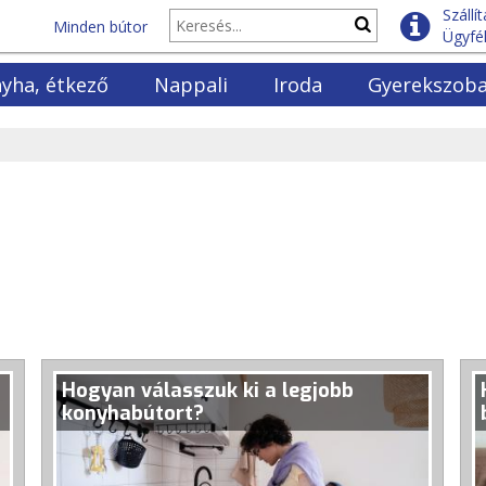
Szállí
Minden bútor
Ügyfél
yha, étkező
Nappali
Iroda
Gyerekszob
yhabútorok
Fotelek
Polcok
Gyerekágyak
lók és vitrinek
Kanapék
Fenyő polcok
Emeletes ágya
ező garnitúrák
Ülőgarntiúrák
Irodaszékek
Gyerekmatrac
ező asztalok
Dohányzóasztalok
Íróasztalok
Ifjúsági szek
ező székek
Szekrénysorok
Könyvszekrények
Ifjúsági bútor
yő asztalok és székek
Elemes bútorok
Irodabútor szettek
TV komódok
Hogyan válasszuk ki a legjobb
konyhabútort?