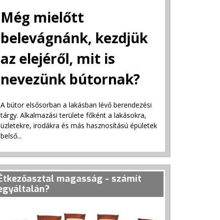
Még mielőtt
belevágnánk, kezdjük
az elejéről, mit is
nevezünk bútornak?
A bútor elsősorban a lakásban lévő berendezési
tárgy. Alkalmazási területe főként a lakásokra,
üzletekre, irodákra és más hasznosítású épületek
belső...
Étkezőasztal magasság - számít
egyáltalán?