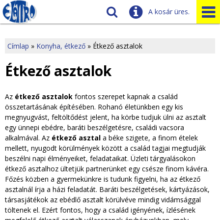
A kosár üres.
Szállítás
Tudnivalók
Címlap
»
Konyha, étkező
»
Étkező asztalok
J
Ügyfélszolgálat
Étkező asztalok
Üzleteink
e
Az
étkező asztalok
fontos szerepet kapnak a család
l
összetartásának építésében. Rohanó életünkben egy kis
megnyugvást, feltöltődést jelent, ha körbe tudjuk ülni az asztalt
e
egy ünnepi ebédre, baráti beszélgetésre, családi vacsora
alkalmával. Az
étkező asztal
a béke szigete, a finom ételek
n
mellett, nyugodt körülmények között a család tagjai megtudják
beszélni napi élményeiket, feladataikat. Üzleti tárgyalásokon
l
étkező asztalhoz ültetjük partnerünket egy csésze finom kávéra.
Főzés közben a gyermekünkre is tudunk figyelni, ha az étkező
e
asztalnál írja a házi feladatát. Baráti beszélgetések, kártyázások,
társasjátékok az ebédlő asztalt körülvéve mindig vidámsággal
g
töltenek el. Ezért fontos, hogy a család igényének, ízlésének