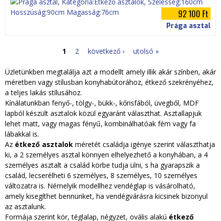
92 100 Ft
Prága asztal
1
2
következő ›
utolsó »
O
Üzletünkben megtalálja azt a modellt amely illik akár színben, akár
l
méretben vagy stílusban konyhabútorához, étkező szekrényéhez,
a teljes lakás stílusához.
d
Kínálatunkban fenyő-, tölgy-, bükk-, kőrisfából, üvegből, MDF
lapból készült asztalok közül egyaránt választhat. Asztallapjuk
a
lehet matt, vagy magas fényű, kombinálhatóak fém vagy fa
lábakkal is.
l
Az
étkező asztalok
méretét családja igénye szerint választhatja
ki, a 2 személyes asztal könnyen elhelyezhető a konyhában, a 4
a
személyes asztalt a család körbe tudja ülni, s ha gyarapszik a
család, lecserélheti 6 személyes, 8 személyes, 10 személyes
k
változatra is. Némelyik modellhez vendéglap is vásárolható,
amely kisegíthet bennünket, ha vendégvárásra kicsinek bizonyul
az asztalunk.
Formája szerint kör, téglalap, négyzet, ovális alakú
étkező