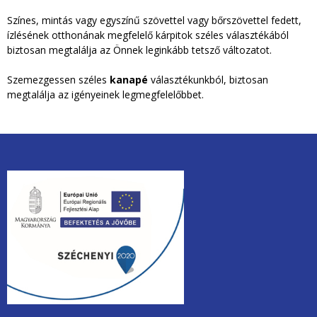
a
Színes, mintás vagy egyszínű szövettel vagy bőrszövettel fedett,
k
ízlésének otthonának megfelelő kárpitok széles választékából
biztosan megtalálja az Önnek leginkább tetsző változatot.
Szemezgessen széles
kanapé
választékunkból, biztosan
megtalálja az igényeinek legmegfelelőbbet.
unios2020.jpg