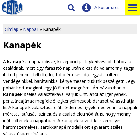
A kosár üres.
Szállítás
Tudnivalók
Címlap
»
Nappali
»
Kanapék
J
Ügyfélszolgálat
Kanapék
Üzleteink
e
A
kanapé
a nappali dísze, középpontja, legkedvesebb bútora a
l
családnak, mert egy fárasztó nap után a család valamennyi tagja
itt tud pihenni, feltöltődni, több értékes időt együtt tölteni.
e
Vendégeinkkel, barátainkkal kényelmesen tudunk beszélgetni, egy
pohár bort meginni, egy jó filmet megnézni. Áruházunkban a
n
kanapék
széles választékával várjuk Önt, ahol az igényének,
pénztárcájának megfelelő legkényelmesebb darabot választhatja
l
ki. A kanapé kiválasztása előtt érdemes figyelembe venni a nappali
méretét, stílusát, színeit és a család életmódját is, hogy mennyi
e
időt töltenek a nappaliban. A kanapék között kétszemélyes,
háromszemélyes, sarokkanapé modelleket egyaránt széles
g
választékban kínálunk.