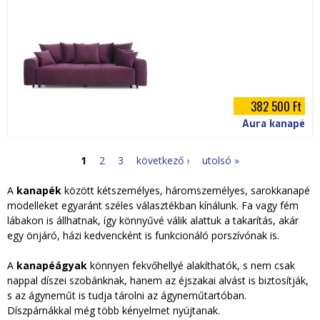
382 500 Ft
Aura kanapé
1
2
3
következő ›
utolsó »
O
A
kanapék
között kétszemélyes, háromszemélyes, sarokkanapé
l
modelleket egyaránt széles választékban kínálunk. Fa vagy fém
lábakon is állhatnak, így könnyűvé válik alattuk a takarítás, akár
d
egy önjáró, házi kedvencként is funkcionáló porszívónak is.
a
A
kanapéágyak
könnyen fekvőhellyé alakíthatók, s nem csak
nappal díszei szobánknak, hanem az éjszakai alvást is biztosítják,
l
s az ágyneműt is tudja tárolni az ágyneműtartóban.
Díszpárnákkal még több kényelmet nyújtanak.