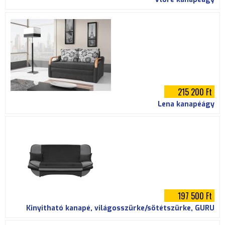
215 200 Ft
Lena kanapéágy
197 500 Ft
Kinyitható kanapé, világosszürke/sötétszürke, GURU