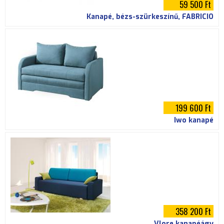
59 500 Ft
Kanapé, bézs-szürkeszínű, FABRICIO
199 600 Ft
Iwo kanapé
358 200 Ft
Vlore kanapéágy