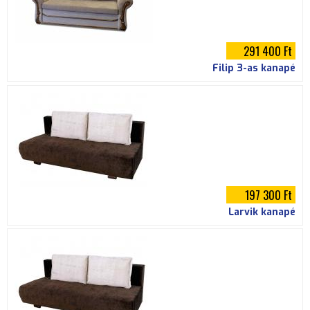
p
é
291 400 Ft
Filip 3-as kanapé
197 300 Ft
Larvik kanapé