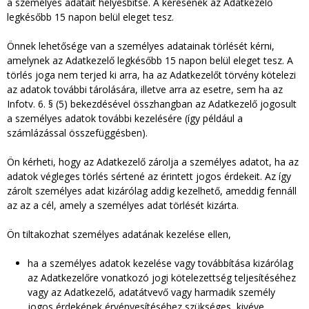
a személyes adatait helyesbítse. A kérésének az Adatkezelő
legkésőbb 15 napon belül eleget tesz.
Önnek lehetősége van a személyes adatainak törlését kérni,
amelynek az Adatkezelő legkésőbb 15 napon belül eleget tesz. A
törlés joga nem terjed ki arra, ha az Adatkezelőt törvény kötelezi
az adatok további tárolására, illetve arra az esetre, sem ha az
Infotv. 6. § (5) bekezdésével összhangban az Adatkezelő jogosult
a személyes adatok további kezelésére (így például a
számlázással összefüggésben).
Ön kérheti, hogy az Adatkezelő zárolja a személyes adatot, ha az
adatok végleges törlés sértené az érintett jogos érdekeit. Az így
zárolt személyes adat kizárólag addig kezelhető, ameddig fennáll
az az a cél, amely a személyes adat törlését kizárta.
Ön tiltakozhat személyes adatának kezelése ellen,
ha a személyes adatok kezelése vagy továbbítása kizárólag
az Adatkezelőre vonatkozó jogi kötelezettség teljesítéséhez
vagy az Adatkezelő, adatátvevő vagy harmadik személy
jogos érdekének érvényesítéséhez szükséges, kivéve