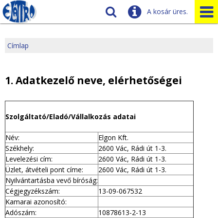
A kosár üres.
Szállítás
Tudnivalók
Címlap
J
Ügyfélszolgálat
Üzleteink
e
1. Adatkezelő neve, elérhetőségei
l
Szolgáltató/Eladó/Vállalkozás adatai
e
Név:
Elgon Kft.
n
Székhely:
2600 Vác, Rádi út 1-3.
l
Levelezési cím:
2600 Vác, Rádi út 1-3.
Üzlet, átvételi pont címe:
2600 Vác, Rádi út 1-3.
e
Nyilvántartásba vevő bíróság:
Cégjegyzékszám:
13-09-067532
g
Kamarai azonosító:
Adószám:
10878613-2-13