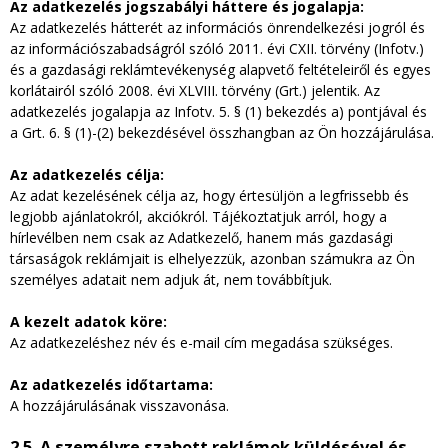
Az adatkezelés jogszabályi háttere és jogalapja:
Az adatkezelés hátterét az információs önrendelkezési jogról és
az információszabadságról szóló 2011. évi CXII. törvény (Infotv.)
és a gazdasági reklámtevékenység alapvető feltételeiről és egyes
korlátairól szóló 2008. évi XLVIII. törvény (Grt.) jelentik. Az
adatkezelés jogalapja az Infotv. 5. § (1) bekezdés a) pontjával és
a Grt. 6. § (1)-(2) bekezdésével összhangban az Ön hozzájárulása.
Az adatkezelés célja:
Az adat kezelésének célja az, hogy értesüljön a legfrissebb és
legjobb ajánlatokról, akciókról. Tájékoztatjuk arról, hogy a
hírlevélben nem csak az Adatkezelő, hanem más gazdasági
társaságok reklámjait is elhelyezzük, azonban számukra az Ön
személyes adatait nem adjuk át, nem továbbítjuk.
A kezelt adatok köre:
Az adatkezeléshez név és e-mail cím megadása szükséges.
Az adatkezelés időtartama:
A hozzájárulásának visszavonása.
2.5. A személyre szabott reklámok küldésével és