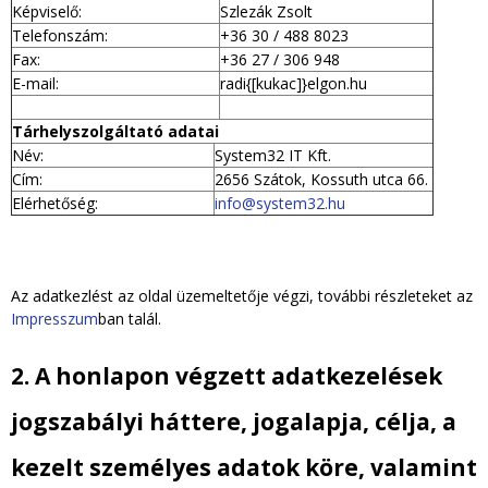
i
Képviselő:
Szlezák Zsolt
Telefonszám:
+36 30 / 488 8023
h
Fax:
+36 27 / 306 948
E-mail:
radi{[kukac]}elgon.hu
e
Tárhelyszolgáltató adatai
l
Név:
System32 IT Kft.
Cím:
2656 Szátok, Kossuth utca 66.
y
Elérhetőség:
info@system32.hu
Az adatkezlést az oldal üzemeltetője végzi, további részleteket az
Impresszum
ban talál.
2. A honlapon végzett adatkezelések
jogszabályi háttere, jogalapja, célja, a
kezelt személyes adatok köre, valamint