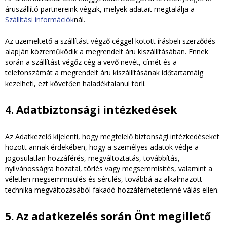
áruszállító partnereink végzik, melyek adatait megtalálja a
Szállítási információk
nál.
Az üzemeltető a szállítást végző céggel kötött írásbeli szerződés
alapján közreműködik a megrendelt áru kiszállításában. Ennek
során a szállítást végőz cég a vevő nevét, címét és a
telefonszámát a megrendelt áru kiszállításának időtartamáig
kezelheti, ezt követően haladéktalanul törli.
4. Adatbiztonsági intézkedések
Az Adatkezelő kijelenti, hogy megfelelő biztonsági intézkedéseket
hozott annak érdekében, hogy a személyes adatok védje a
jogosulatlan hozzáférés, megváltoztatás, továbbítás,
nyilvánosságra hozatal, törlés vagy megsemmisítés, valamint a
véletlen megsemmisülés és sérülés, továbbá az alkalmazott
technika megváltozásából fakadó hozzáférhetetlenné válás ellen.
5. Az adatkezelés során Önt megillető