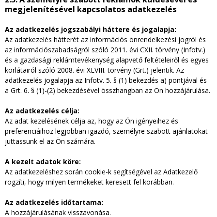
megjelenítésével kapcsolatos adatkezelés
Az adatkezelés jogszabályi háttere és jogalapja:
Az adatkezelés hátterét az információs önrendelkezési jogról és
az információszabadságról szóló 2011. évi CXII. törvény (Infotv.)
és a gazdasági reklámtevékenység alapvető feltételeiről és egyes
korlátairól szóló 2008. évi XLVIII. törvény (Grt.) jelentik. Az
adatkezelés jogalapja az Infotv. 5. § (1) bekezdés a) pontjával és
a Grt. 6. § (1)-(2) bekezdésével összhangban az Ön hozzájárulása.
Az adatkezelés célja:
Az adat kezelésének célja az, hogy az Ön igényeihez és
preferenciáihoz legjobban igazdó, személyre szabott ajánlatokat
juttassunk el az Ön számára.
A kezelt adatok köre:
Az adatkezeléshez során cookie-k segítségével az Adatkezelő
rögzíti, hogy milyen termékeket keresett fel korábban.
Az adatkezelés időtartama:
A hozzájárulásának visszavonása.