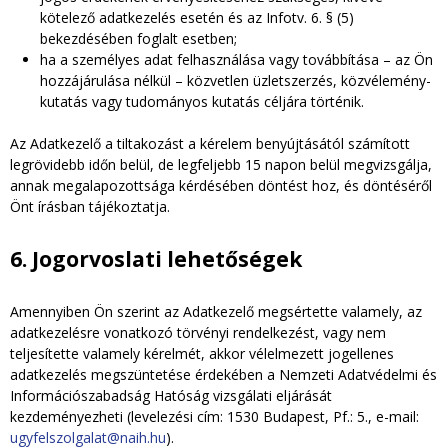
kötelező adatkezelés esetén és az Infotv. 6. § (5)
bekezdésében foglalt esetben;
ha a személyes adat felhasználása vagy továbbítása – az Ön
hozzájárulása nélkül – közvetlen üzletszerzés, közvélemény-
kutatás vagy tudományos kutatás céljára történik.
Az Adatkezelő a tiltakozást a kérelem benyújtásától számított
legrövidebb időn belül, de legfeljebb 15 napon belül megvizsgálja,
annak megalapozottsága kérdésében döntést hoz, és döntéséről
Önt írásban tájékoztatja.
6. Jogorvoslati lehetőségek
Amennyiben Ön szerint az Adatkezelő megsértette valamely, az
adatkezelésre vonatkozó törvényi rendelkezést, vagy nem
teljesítette valamely kérelmét, akkor vélelmezett jogellenes
adatkezelés megszüntetése érdekében a Nemzeti Adatvédelmi és
Információszabadság Hatóság vizsgálati eljárását
kezdeményezheti (levelezési cím: 1530 Budapest, Pf.: 5., e-mail:
ugyfelszolgalat@naih.hu
).