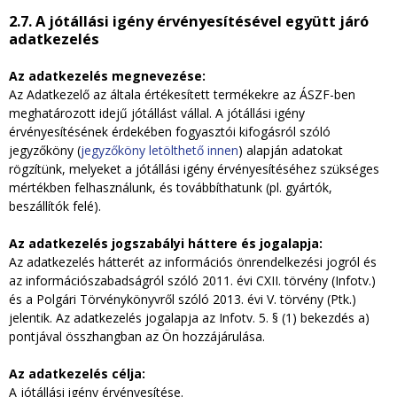
2.7. A jótállási igény érvényesítésével együtt járó
adatkezelés
Az adatkezelés megnevezése:
Az Adatkezelő az általa értékesített termékekre az ÁSZF-ben
meghatározott idejű jótállást vállal. A jótállási igény
érvényesítésének érdekében fogyasztói kifogásról szóló
jegyzőköny (
jegyzőköny letölthető innen
) alapján adatokat
rögzítünk, melyeket a jótállási igény érvényesítéséhez szükséges
mértékben felhasználunk, és továbbíthatunk (pl. gyártók,
beszállítók felé).
Az adatkezelés jogszabályi háttere és jogalapja:
Az adatkezelés hátterét az információs önrendelkezési jogról és
az információszabadságról szóló 2011. évi CXII. törvény (Infotv.)
és a Polgári Törvénykönyvről szóló 2013. évi V. törvény (Ptk.)
jelentik. Az adatkezelés jogalapja az Infotv. 5. § (1) bekezdés a)
pontjával összhangban az Ön hozzájárulása.
Az adatkezelés célja:
A jótállási igény érvényesítése.