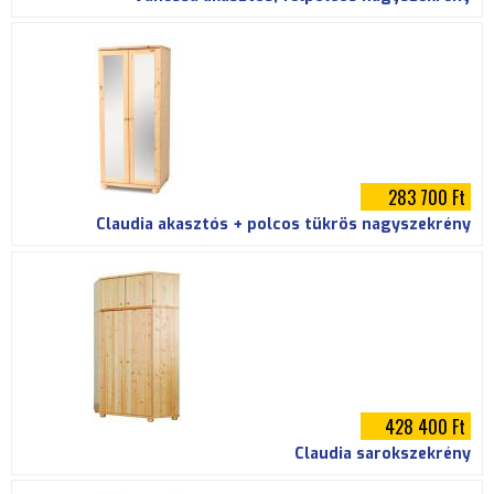
283 700 Ft
Claudia akasztós + polcos tükrös nagyszekrény
428 400 Ft
Claudia sarokszekrény