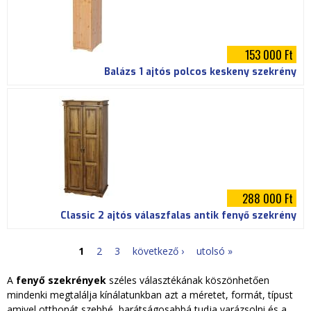
153 000 Ft
Balázs 1 ajtós polcos keskeny szekrény
288 000 Ft
Classic 2 ajtós válaszfalas antik fenyő szekrény
1
2
3
következő ›
utolsó »
O
A
fenyő szekrények
széles választékának köszönhetően
l
mindenki megtalálja kínálatunkban azt a méretet, formát, típust
amivel otthonát szebbé, barátságosabbá tudja varázsolni és a