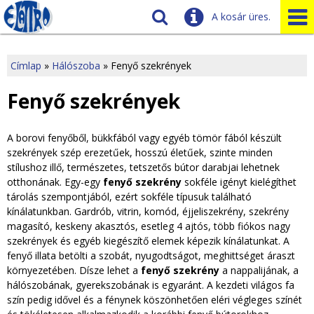
A kosár üres.
Szállítás
Tudnivalók
Címlap
»
Hálószoba
»
Fenyő szekrények
J
Ügyfélszolgálat
Fenyő szekrények
Üzleteink
e
A borovi fenyőből, bükkfából vagy egyéb tömör fából készült
l
szekrények szép erezetűek, hosszú életűek, szinte minden
stílushoz illő, természetes, tetszetős bútor darabjai lehetnek
e
otthonának. Egy-egy
fenyő szekrény
sokféle igényt kielégíthet
tárolás szempontjából, ezért sokféle típusuk található
n
kínálatunkban. Gardrób, vitrin, komód, éjjeliszekrény, szekrény
magasító, keskeny akasztós, esetleg 4 ajtós, több fiókos nagy
l
szekrények és egyéb kiegészítő elemek képezik kínálatunkat. A
fenyő illata betölti a szobát, nyugodtságot, meghittséget áraszt
e
környezetében. Dísze lehet a
fenyő szekrény
a nappalijának, a
hálószobának, gyerekszobának is egyaránt. A kezdeti világos fa
g
szín pedig idővel és a fénynek köszönhetően eléri végleges színét