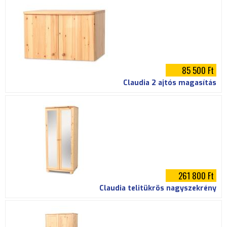
85 500 Ft
Claudia 2 ajtós magasítás
261 800 Ft
Claudia telitükrös nagyszekrény