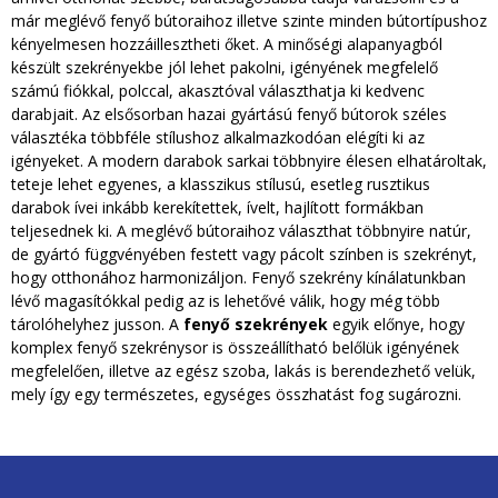
d
már meglévő fenyő bútoraihoz illetve szinte minden bútortípushoz
kényelmesen hozzáillesztheti őket. A minőségi alapanyagból
a
készült szekrényekbe jól lehet pakolni, igényének megfelelő
számú fiókkal, polccal, akasztóval választhatja ki kedvenc
l
darabjait. Az elsősorban hazai gyártású fenyő bútorok széles
választéka többféle stílushoz alkalmazkodóan elégíti ki az
a
igényeket. A modern darabok sarkai többnyire élesen elhatároltak,
teteje lehet egyenes, a klasszikus stílusú, esetleg rusztikus
k
darabok ívei inkább kerekítettek, ívelt, hajlított formákban
teljesednek ki. A meglévő bútoraihoz választhat többnyire natúr,
de gyártó függvényében festett vagy pácolt színben is szekrényt,
hogy otthonához harmonizáljon. Fenyő szekrény kínálatunkban
lévő magasítókkal pedig az is lehetővé válik, hogy még több
tárolóhelyhez jusson. A
fenyő szekrények
egyik előnye, hogy
komplex fenyő szekrénysor is összeállítható belőlük igényének
megfelelően, illetve az egész szoba, lakás is berendezhető velük,
mely így egy természetes, egységes összhatást fog sugározni.