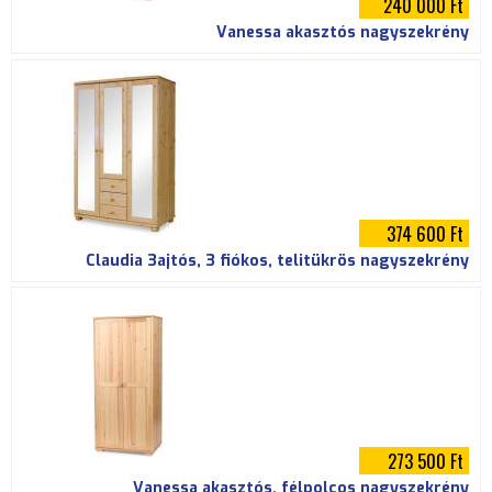
240 000 Ft
Vanessa akasztós nagyszekrény
374 600 Ft
Claudia 3ajtós, 3 fiókos, telitükrös nagyszekrény
273 500 Ft
Vanessa akasztós, félpolcos nagyszekrény