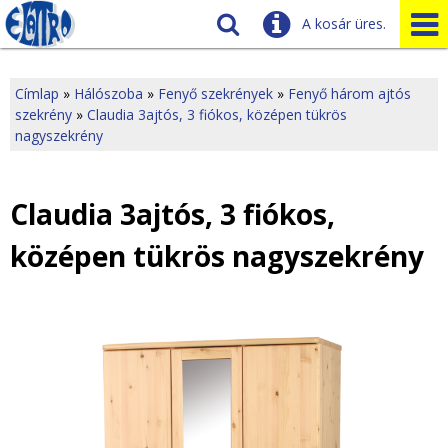
A kosár üres.
Szállítás
Tudnivalók
Címlap
»
Hálószoba
»
Fenyő szekrények
»
Fenyő három ajtós
szekrény
»
Claudia 3ajtós, 3 fiókos, középen tükrös
J
Ügyfélszolgálat
nagyszekrény
Üzleteink
e
l
Claudia 3ajtós, 3 fiókos,
e
középen tükrös nagyszekrény
n
l
e
g