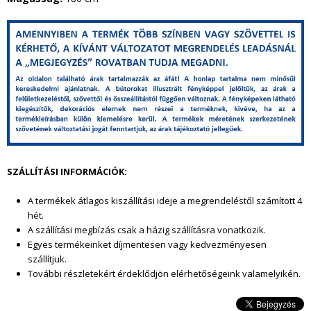
g
y
i
k
e
SZÁLLÍTÁSI INFORMÁCIÓK:
l
A termékek átlagos kiszállítási ideje a megrendeléstől szám
ított 4
a
hét.
A szállítási megbízás csak a házig szállításra vonatkozik.
t
Egyes termékeinket díjmentesen vagy kedvezményesen
szállítjuk.
.
További részletekért érdeklődjön elérhetőségeink valamelyikén.
j