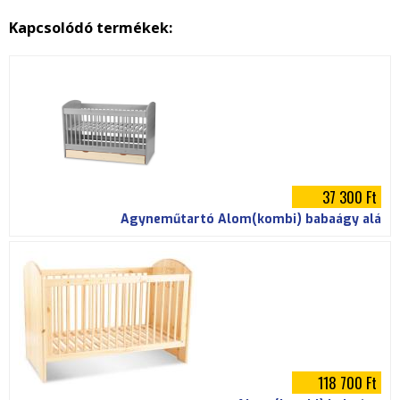
p
Kapcsolódó termékek:
g
37 300 Ft
Ágyneműtartó Álom(kombi) babaágy alá
118 700 Ft