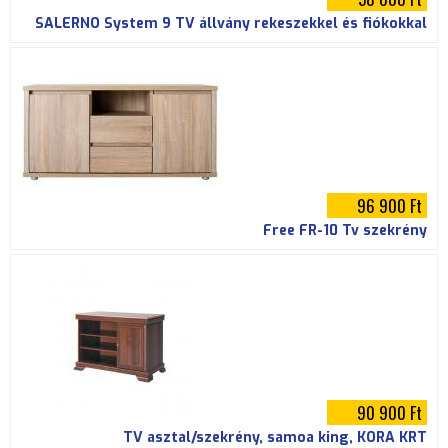
SALERNO System 9 TV állvány rekeszekkel és fiókokkal
96 900 Ft
Free FR-10 Tv szekrény
90 900 Ft
TV asztal/szekrény, samoa king, KORA KRT