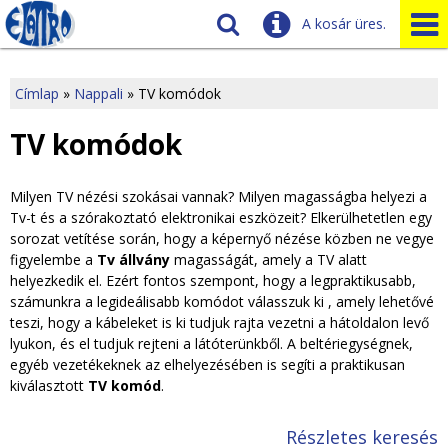
A kosár üres.
Szállítás
Tudnivalók
Címlap
»
Nappali
»
TV komódok
J
Ügyfélszolgálat
TV komódok
Üzleteink
e
Milyen TV nézési szokásai vannak? Milyen magasságba helyezi a
l
Tv-t és a szórakoztató elektronikai eszközeit? Elkerülhetetlen egy
sorozat vetítése során, hogy a képernyő nézése közben ne vegye
e
figyelembe a
Tv állvány
magasságát, amely a TV alatt
helyezkedik el. Ezért fontos szempont, hogy a legpraktikusabb,
n
számunkra a legideálisabb komódot válasszuk ki , amely lehetővé
teszi, hogy a kábeleket is ki tudjuk rajta vezetni a hátoldalon levő
l
lyukon, és el tudjuk rejteni a látóterünkből. A beltériegységnek,
egyéb vezetékeknek az elhelyezésében is segíti a praktikusan
e
kiválasztott
TV komód
.
g
Részletes keresés