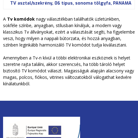
TV asztal/szekrény, 06 típus, sonoma tölgyfa, PANAMA
A
Tv komódok
nagy választékban találhatók üzletünkben,
sokféle színbe, anyagban, stílusban kínáljuk, a modern vagy
klasszikus Tv állványokat, ezért a választását segíti, ha figyelembe
veszi, hogy milyen a nappali bútorzata, és hozzá anyagban,
színben leginkább harmonizáló TV komódot tudja kiválasztani.
Amennyiben a Tv-n kívül a többi elektronikai eszköznek is helyet
szeretne rajta találni, akkor szerencsés, ha több tároló helyet
biztosító TV komódot választ. Magasságuk alapján alacsony vagy
magas, polcos, fiókos, vitrines változatokból válogathat kedvére
kínálatunkból.
unios2020.jpg