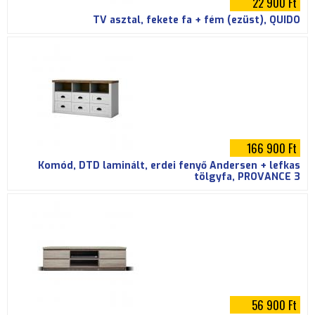
22 900 Ft
TV asztal, fekete fa + fém (ezüst), QUIDO
166 900 Ft
Komód, DTD laminált, erdei fenyő Andersen + lefkas
tölgyfa, PROVANCE 3
56 900 Ft