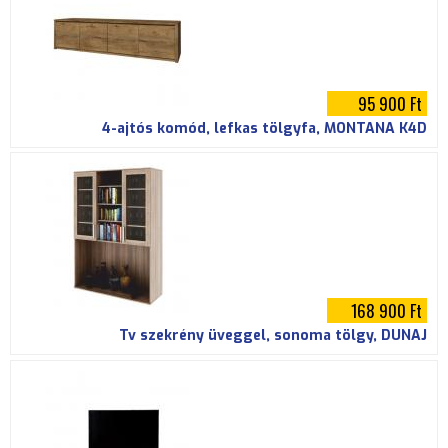
95 900 Ft
4-ajtós komód, lefkas tölgyfa, MONTANA K4D
168 900 Ft
Tv szekrény üveggel, sonoma tölgy, DUNAJ