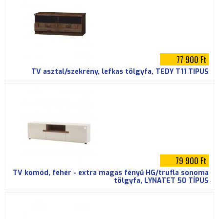
77 900 Ft
TV asztal/szekrény, lefkas tölgyfa, TEDY T11 TÍPUS
79 900 Ft
TV komód, fehér - extra magas fényű HG/trufla sonoma
tölgyfa, LYNATET 50 TÍPUS