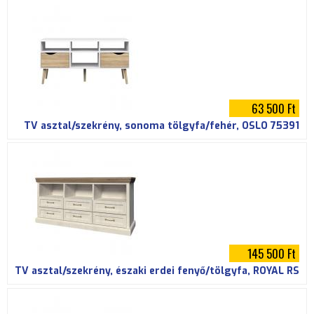
63 500 Ft
TV asztal/szekrény, sonoma tölgyfa/fehér, OSLO 75391
145 500 Ft
TV asztal/szekrény, északi erdei fenyő/tölgyfa, ROYAL RS