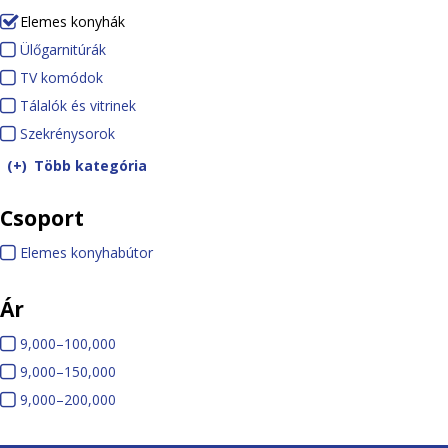
Elemes konyhák
(-)
R
Ülőgarnitúrák
Ü
e
TV komódok
T
l
m
Tálalók és vitrinek
V
ő
T
o
Szekrénysorok
k
g
S
á
v
o
a
z
l
Több kategória
e
m
r
e
a
Csoport
E
ó
n
k
l
l
d
i
r
ó
Elemes konyhabútor
E
e
o
t
é
k
l
m
k
ú
n
é
Ár
e
e
r
y
s
m
9
9,000–100,000
9
s
á
s
v
e
,
9
9,000–150,000
,
9
k
k
o
i
s
0
,
9
9,000–200,000
0
,
9
o
r
t
k
0
0
,
0
0
,
n
o
r