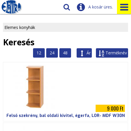
A kosár üres.
Szállítás
Tudnivalók
Elemes konyhák
J
Ügyfélszolgálat
Keresés
Üzleteink
e
12
24
48
Ár
Terméknév
l
e
n
l
e
9 000 Ft
Felső szekrény, bal oldali kivitel, égerfa, LOR- MDF W30N
g