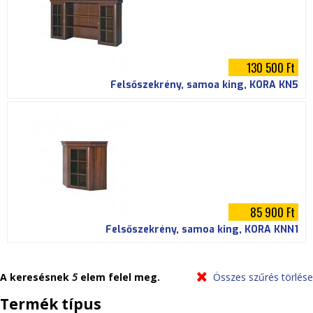
130 500 Ft
Felsőszekrény, samoa king, KORA KN5
85 900 Ft
Felsőszekrény, samoa king, KORA KNN1
A keresésnek
5
elem felel meg.
Összes szűrés törlése
Termék típus