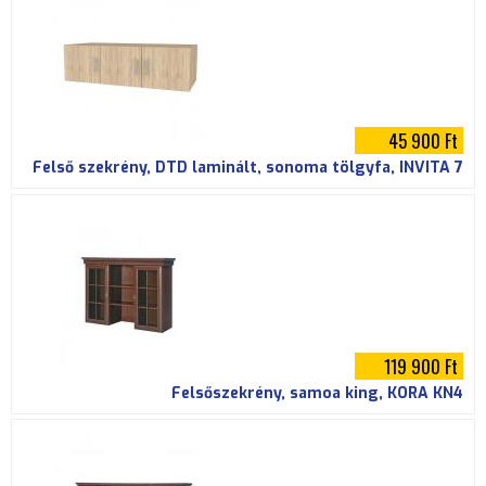
i
h
e
45 900 Ft
l
Felső szekrény, DTD laminált, sonoma tölgyfa, INVITA 7
y
119 900 Ft
Felsőszekrény, samoa king, KORA KN4