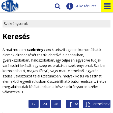
A kosár üres.
Szállítás
Tudnivalók
Szekrénysorok
J
Ügyfélszolgálat
Keresés
Üzleteink
e
A mai modern
szekrénysorok
tetszőlegesen kombinálható
l
elemek elrendezését teszik lehetővé a nappaliban,
gyerekszobában, hálószobában, így teljesen egyedivé tudják
e
varázsolni lakását egy szép és praktikus szekrénysorral. Színben
kombinálható, magas fényű, vagy matt elemekből egyaránt
n
széles választékot talál üzletünkben, melyek közül választhat
elemekből egyedi stílusban összeállítható bútorrendszert, illetve
l
megtalálhatóak kínálatunkban a kész szekrénysorok széles
választéka is.
e
g
12
24
48
Ár
Terméknév