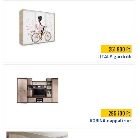
251 900 Ft
ITALY gardrób
295 700 Ft
KORINA nappali sor