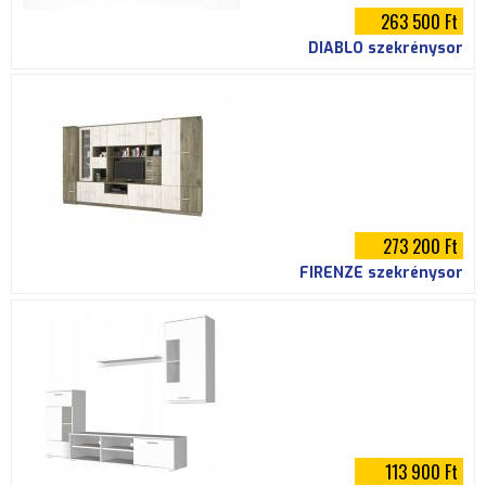
263 500 Ft
DIABLO szekrénysor
273 200 Ft
FIRENZE szekrénysor
113 900 Ft