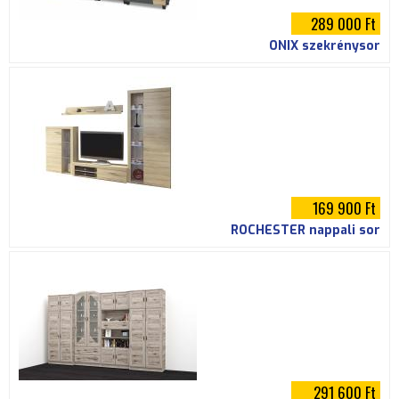
289 000 Ft
ONIX szekrénysor
169 900 Ft
ROCHESTER nappali sor
291 600 Ft