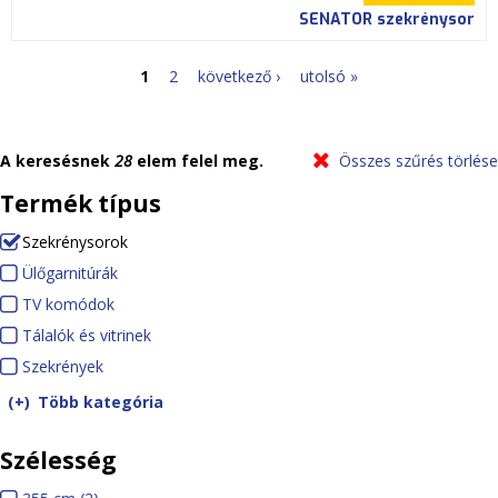
SENATOR szekrénysor
1
2
következő ›
utolsó »
O
l
A keresésnek
28
elem felel meg.
Összes szűrés törlése
d
Termék típus
a
Szekrénysorok
(-)
R
Ülőgarnitúrák
Ü
l
e
TV komódok
T
l
a
m
Tálalók és vitrinek
V
ő
T
o
Szekrények
S
k
g
á
k
v
z
o
a
l
Több kategória
e
e
m
r
a
Szélesség
S
k
ó
n
l
z
r
d
i
ó