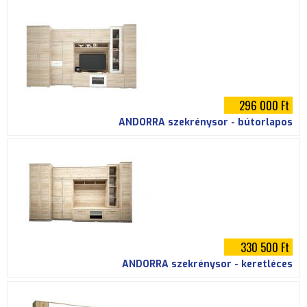
i
h
e
l
296 000 Ft
y
ANDORRA szekrénysor - bútorlapos
330 500 Ft
ANDORRA szekrénysor - keretléces