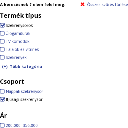
i
A keresésnek
1
elem felel meg.
Összes szűrés törlése
h
Termék típus
e
Szekrénysorok
(-)
R
Ülőgarnitúrák
Ü
l
e
TV komódok
T
l
y
m
Tálalók és vitrinek
V
ő
T
o
Szekrények
S
k
g
á
v
z
o
a
l
Több kategória
e
e
m
r
a
Csoport
S
k
ó
n
l
z
r
d
i
ó
Nappali szekrénysor
N
e
é
o
t
k
Ifjúsági szekrénysor
a
k
n
k
ú
é
(-)
R
p
r
y
r
s
Ár
e
p
é
e
á
v
m
a
2
200,000–356,000
2