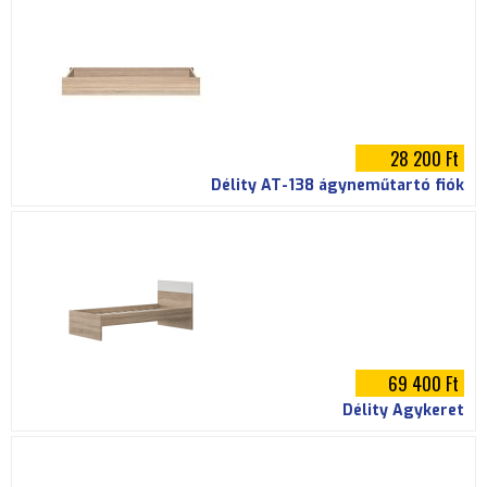
28 200 Ft
Délity AT-138 ágyneműtartó fiók
69 400 Ft
Délity Ágykeret