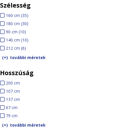
Szélesség
Á
ó
n
k
l
g
d
i
r
ó
160 cm (35)
1
y
o
t
é
k
180 cm (30)
6
1
a
k
ú
n
é
90 cm (10)
9
0
8
k
r
y
s
140 cm (10)
0
c
0
1
f
á
s
v
212 cm (6)
c
2
m
c
4
i
k
o
i
m
1
m
0
további méretek
l
r
t
2
c
t
o
r
Hosszúság
c
m
e
k
i
m
200 cm
2
r
n
107 cm
0
1
e
137 cm
0
0
1
k
67 cm
6
c
7
3
79 cm
7
7
m
c
7
c
9
m
c
további méretek