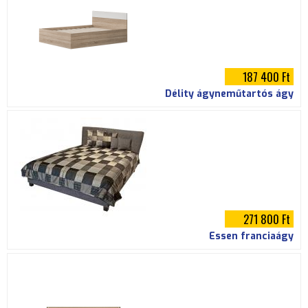
187 400 Ft
Délity ágyneműtartós ágy
271 800 Ft
Essen franciaágy