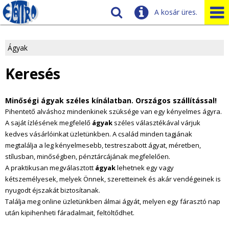
A kosár üres.
Szállítás
Tudnivalók
Ágyak
J
Ügyfélszolgálat
Keresés
Üzleteink
e
Minőségi ágyak széles kínálatban. Országos szállítással!
l
Pihentető alváshoz mindenkinek szüksége van egy kényelmes ágyra.
A saját ízlésének megfelelő
ágyak
széles választékával várjuk
e
kedves vásárlóinkat üzletünkben. A család minden tagjának
n
megtalálja a leg kényelmesebb, testreszabott ágyat, méretben,
stílusban, minőségben, pénztárcájának megfelelően.
l
A praktikusan megválasztott
ágyak
lehetnek egy vagy
kétszemélyesek, melyek Önnek, szeretteinek és akár vendégeinek is
e
nyugodt éjszakát biztosítanak.
Találja meg online üzletünkben álmai ágyát, melyen egy fárasztó nap
g
után kipihenheti fáradalmait, feltöltődhet.