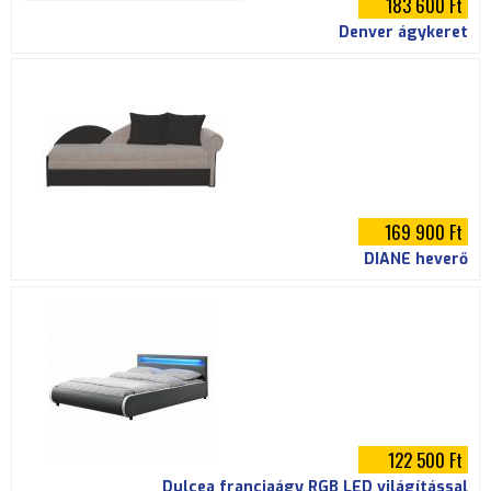
183 600 Ft
Denver ágykeret
169 900 Ft
DIANE heverő
122 500 Ft
Dulcea franciaágy RGB LED világítással