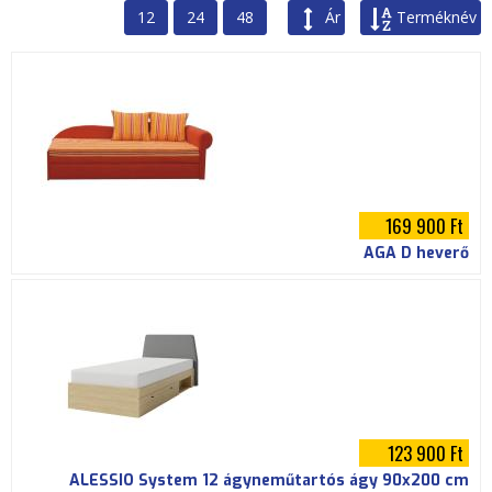
i
12
24
48
Ár
Terméknév
h
e
l
y
169 900 Ft
AGA D heverő
123 900 Ft
ALESSIO System 12 ágyneműtartós ágy 90x200 cm