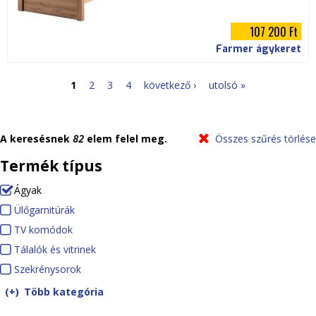
107 200 Ft
Farmer ágykeret
1
2
3
4
következő ›
utolsó »
O
l
A keresésnek
82
elem felel meg.
Összes szűrés törlése
d
Termék típus
a
Ágyak
(-)
R
Ülőgarnitúrák
Ü
l
e
TV komódok
T
l
a
m
Tálalók és vitrinek
V
ő
T
o
Szekrénysorok
k
g
S
á
k
v
o
a
z
l
Több kategória
e
m
r
e
a