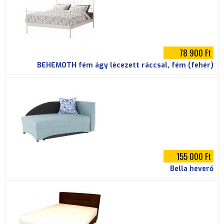
78 900 Ft
BEHEMOTH fém ágy lécezett ráccsal, fém (fehér)
155 000 Ft
Bella heverő