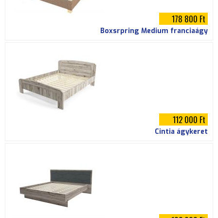
178 800 Ft
Boxsrpring Medium franciaágy
112 000 Ft
Cintia ágykeret