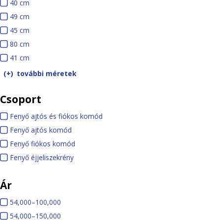
40 cm
4
o
n
49 cm
0
4
k
e
45 cm
c
9
4
f
k
80 cm
m
c
5
8
i
41 cm
m
c
0
4
l
m
c
1
további méretek
t
m
c
e
Csoport
m
r
Fenyő ajtós és fiókos komód
F
Fenyő ajtós komód
F
e
Fenyő fiókos komód
e
F
n
Fenyő éjjeliszekrény
n
F
e
y
y
e
n
ő
Ár
ő
n
y
a
a
y
ő
j
5
54,000–100,000
5
j
ő
f
t
4
5
54,000–150,000
4
5