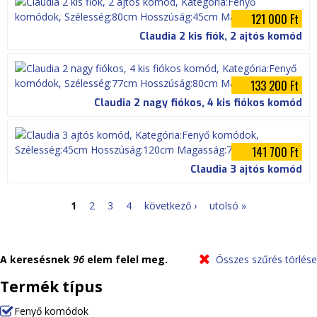
121 000 Ft
Claudia 2 kis fiók, 2 ajtós komód
133 200 Ft
Claudia 2 nagy fiókos, 4 kis fiókos komód
141 700 Ft
Claudia 3 ajtós komód
1
2
3
4
következő ›
utolsó »
O
l
A keresésnek
96
elem felel meg.
Összes szűrés törlése
d
Termék típus
a
Fenyő komódok