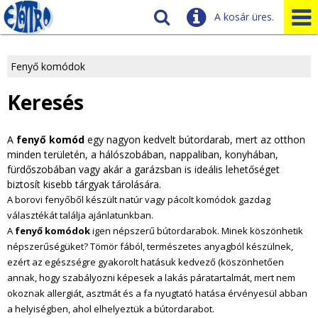
A kosár üres.
Szállítás
Tudnivalók
Fenyő komódok
J
Ügyfélszolgálat
Keresés
Üzleteink
e
A
fenyő komód
egy nagyon kedvelt bútordarab, mert az otthon
l
minden területén, a hálószobában, nappaliban, konyhában,
fürdőszobában vagy akár a garázsban is ideális lehetőséget
e
biztosít kisebb tárgyak tárolására.
A borovi fenyőből készült natúr vagy pácolt komódok gazdag
n
választékát találja ajánlatunkban.
l
A
fenyő komódok
igen népszerű bútordarabok. Minek köszönhetik
népszerűségüket? Tömör fából, természetes anyagból készülnek,
e
ezért az egészségre gyakorolt hatásuk kedvező (köszönhetően
annak, hogy szabályozni képesek a lakás páratartalmát, mert nem
g
okoznak allergiát, asztmát és a fa nyugtató hatása érvényesül abban
a helyiségben, ahol elhelyeztük a bútordarabot.