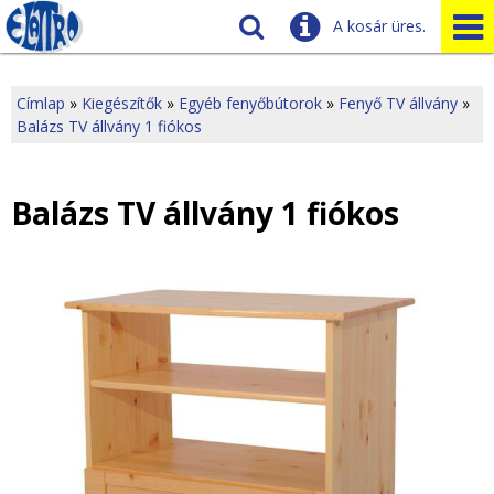
A kosár üres.
Szállítás
Tudnivalók
Címlap
»
Kiegészítők
»
Egyéb fenyőbútorok
»
Fenyő TV állvány
»
Balázs TV állvány 1 fiókos
J
Ügyfélszolgálat
Üzleteink
e
Balázs TV állvány 1 fiókos
l
e
n
l
e
g