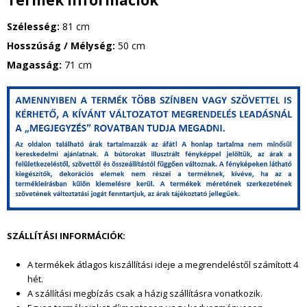
Termék információk
Szélesség:
81 cm
Hosszúság / Mélység:
50 cm
Magasság:
71 cm
g
y
i
k
e
SZÁLLÍTÁSI INFORMÁCIÓK:
l
A termékek átlagos kiszállítási ideje a megrendeléstől szám
ított 4
a
hét.
A szállítási megbízás csak a házig szállításra vonatkozik.
t