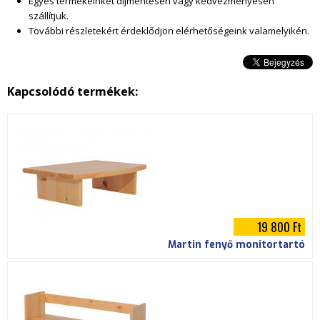
Egyes termékeinket díjmentesen vagy kedvezményesen
szállítjuk.
.
További részletekért érdeklődjön elérhetőségeink valamelyikén.
j
p
Kapcsolódó termékek:
g
19 800 Ft
Martin fenyő monitortartó