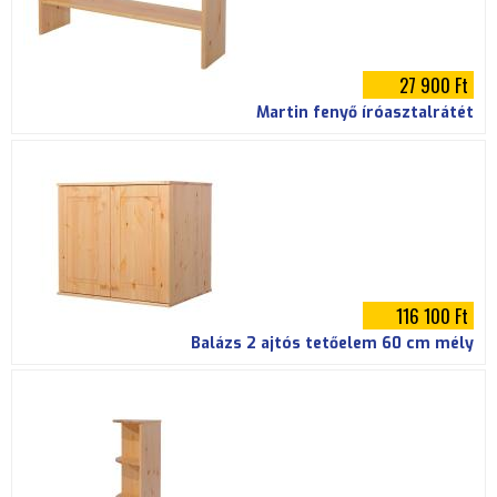
27 900 Ft
Martin fenyő íróasztalrátét
116 100 Ft
Balázs 2 ajtós tetőelem 60 cm mély