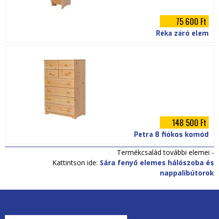
75 600 Ft
Réka záró elem
148 500 Ft
Petra 8 fiókos komód
Termékcsalád további elemei -
Kattintson ide:
Sára fenyő elemes hálószoba és
nappalibútorok