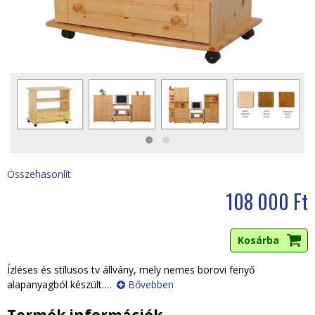
i
h
e
l
y
Összehasonlít
108 000 Ft
Ízléses és stílusos tv állvány, mely nemes borovi fenyő
alapanyagból készült.
…
Bővebben