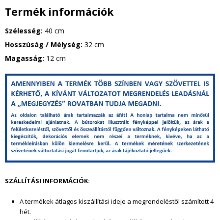
Termék információk
Szélesség:
40 cm
Hosszúság / Mélység:
32 cm
Magasság:
12 cm
g
y
i
k
e
SZÁLLÍTÁSI INFORMÁCIÓK:
l
A termékek átlagos kiszállítási ideje a megrendeléstől szám
ított 4
a
hét.