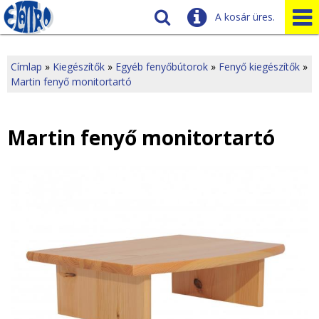
A kosár üres.
Szállítás
Tudnivalók
Címlap
»
Kiegészítők
»
Egyéb fenyőbútorok
»
Fenyő kiegészítők
»
Martin fenyő monitortartó
J
Ügyfélszolgálat
Üzleteink
e
Martin fenyő monitortartó
l
e
n
l
e
g