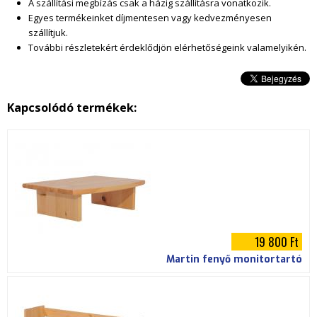
A szállítási megbízás csak a házig szállításra vonatkozik.
t
Egyes termékeinket díjmentesen vagy kedvezményesen
szállítjuk.
.
További részletekért érdeklődjön elérhetőségeink valamelyikén.
j
p
Kapcsolódó termékek:
g
19 800 Ft
Martin fenyő monitortartó