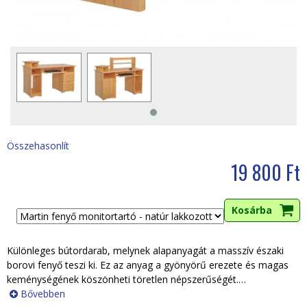
i
h
e
l
y
Összehasonlít
19 800 Ft
Különleges bútordarab, melynek alapanyagát a masszív északi
borovi fenyő teszi ki. Ez az anyag a gyönyörű erezete és magas
keménységének köszönheti töretlen népszerűségét.
…
Bővebben