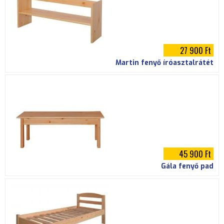
27 900 Ft
Martin fenyő íróasztalrátét
45 900 Ft
Gála fenyő pad