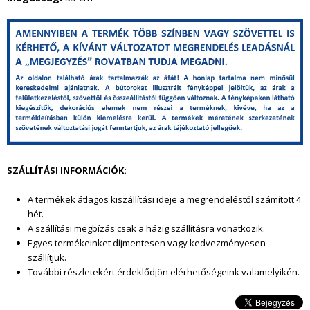
g
y
i
k
e
SZÁLLÍTÁSI INFORMÁCIÓK:
l
A termékek átlagos kiszállítási ideje a megrendeléstől szám
ított 4
a
hét.
A szállítási megbízás csak a házig szállításra vonatkozik.
t
Egyes termékeinket díjmentesen vagy kedvezményesen
szállítjuk.
.
További részletekért érdeklődjön elérhetőségeink valamelyikén.
j