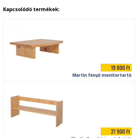
p
Kapcsolódó termékek:
g
19 800 Ft
Martin fenyő monitortartó
27 900 Ft