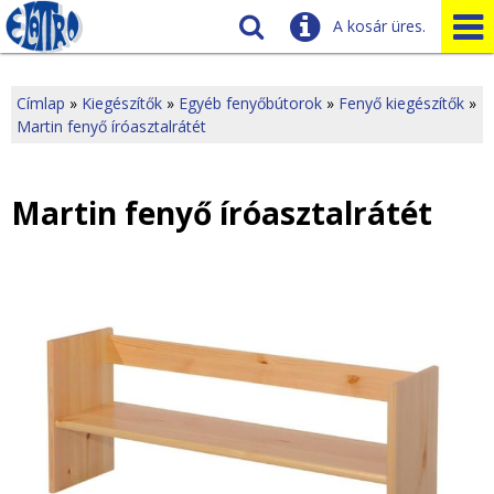
A kosár üres.
Szállítás
Tudnivalók
Címlap
»
Kiegészítők
»
Egyéb fenyőbútorok
»
Fenyő kiegészítők
»
Martin fenyő íróasztalrátét
J
Ügyfélszolgálat
Üzleteink
e
Martin fenyő íróasztalrátét
l
e
n
l
e
g