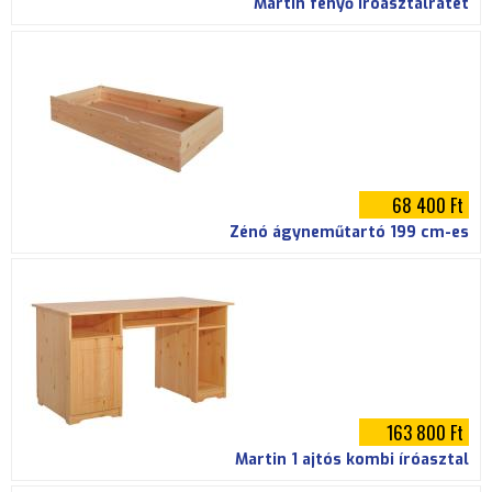
Martin fenyő íróasztalrátét
68 400 Ft
Zénó ágyneműtartó 199 cm-es
163 800 Ft
Martin 1 ajtós kombi íróasztal