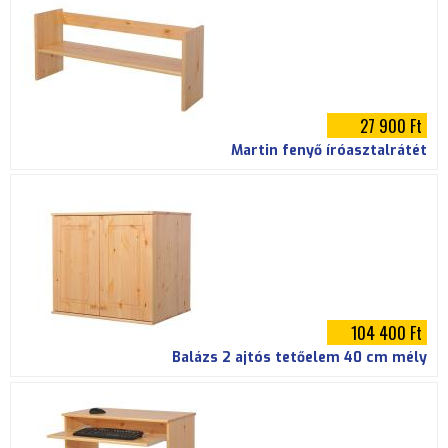
27 900 Ft
Martin fenyő íróasztalrátét
104 400 Ft
Balázs 2 ajtós tetőelem 40 cm mély