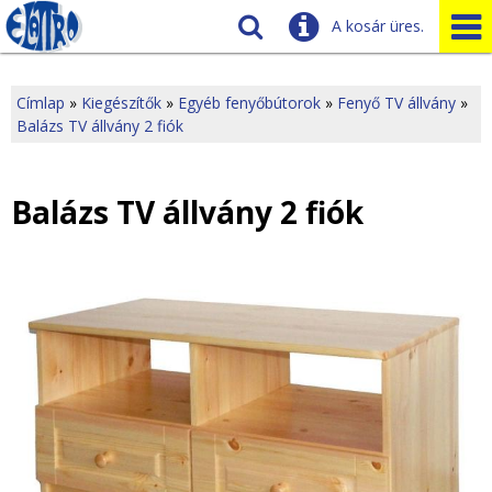
A kosár üres.
Szállítás
Tudnivalók
Címlap
»
Kiegészítők
»
Egyéb fenyőbútorok
»
Fenyő TV állvány
»
Balázs TV állvány 2 fiók
J
Ügyfélszolgálat
Üzleteink
e
Balázs TV állvány 2 fiók
l
e
n
l
e
g