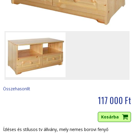
i
h
e
l
y
Összehasonlít
117 000 Ft
Ízléses és stílusos tv állvány, mely nemes borovi fenyő