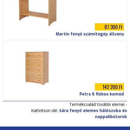
87 300 Ft
Martin fenyő számítógép állvány
142 200 Ft
Petra 6 fiókos komód
Termékcsalád további elemei -
Kattintson ide:
Sára fenyő elemes hálószoba és
nappalibútorok