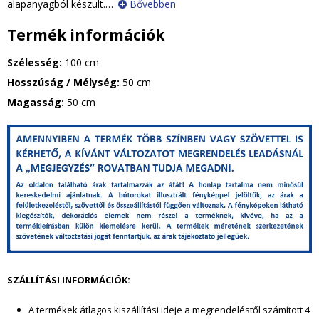
alapanyagból készült.
…
Bővebben
Termék információk
Szélesség:
100 cm
Hosszúság / Mélység:
50 cm
Magasság:
50 cm
g
y
i
k
e
SZÁLLÍTÁSI INFORMÁCIÓK:
l
A termékek átlagos kiszállítási ideje a megrendeléstől szám
ított 4
a