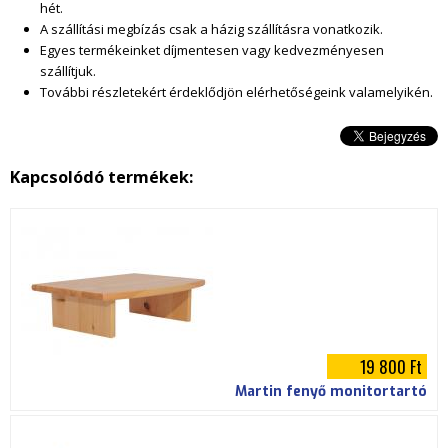
hét.
A szállítási megbízás csak a házig szállításra vonatkozik.
t
Egyes termékeinket díjmentesen vagy kedvezményesen
szállítjuk.
.
További részletekért érdeklődjön elérhetőségeink valamelyikén.
j
p
Kapcsolódó termékek:
g
19 800 Ft
Martin fenyő monitortartó