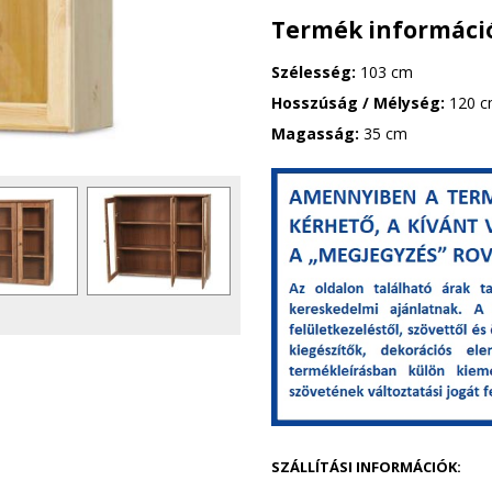
Termék informáci
Szélesség:
103 cm
Hosszúság / Mélység:
120 
Magasság:
35 cm
g
y
i
k
e
l
a
SZÁLLÍTÁSI INFORMÁCIÓK: