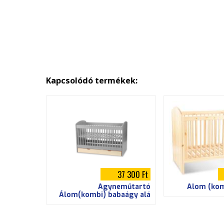
Kapcsolódó termékek:
37 300 Ft
Ágyneműtartó
Álom (kom
Álom(kombi) babaágy alá