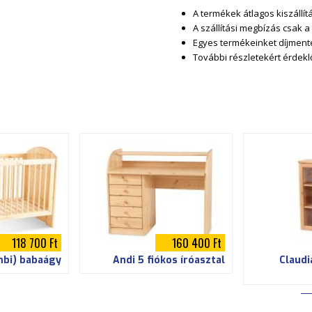
t
A termékek átlagos kiszállí
A szállítási megbízás csak a
.
Egyes termékeinket díjment
További részletekért érdek
j
p
g
118 700 Ft
160 400 Ft
bi) babaágy
Andi 5 fiókos íróasztal
Claudi