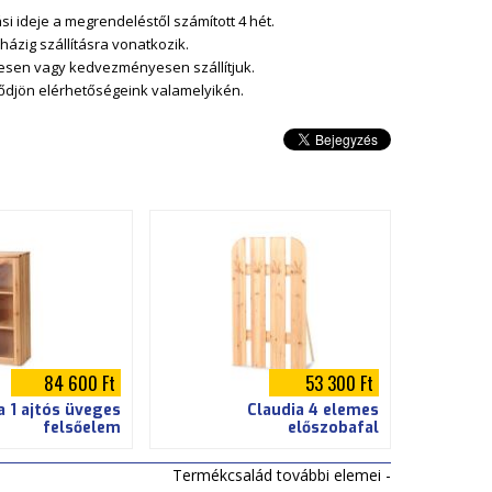
tási ideje a megrendeléstől szám
ított 4 hét.
 házig szállításra vonatkozik.
esen vagy kedvezményesen szállítjuk.
lődjön elérhetőségeink valamelyikén.
84 600 Ft
53 300 Ft
a 1 ajtós üveges
Claudia 4 elemes
felsőelem
előszobafal
Termékcsalád további elemei -