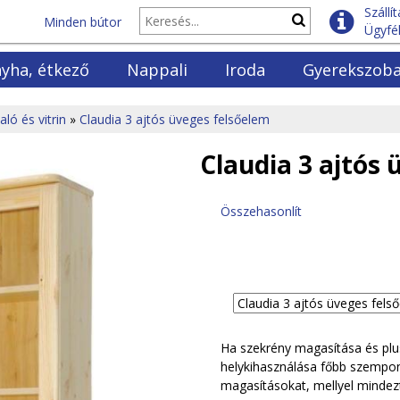
Szállí
Minden bútor
Ügyfél
yha, étkező
Nappali
Iroda
Gyerekszob
yhabútorok
Fotelek
Polcok
Gyerekágyak
aló és vitrin
»
Claudia 3 ajtós üveges felsőelem
lók és vitrinek
Kanapék
Fenyő polcok
Emeletes ágya
ező garnitúrák
Ülőgarntiúrák
Irodaszékek
Gyerekmatrac
Claudia 3 ajtós 
ező asztalok
Dohányzóasztalok
Íróasztalok
Ifjúsági szek
ező székek
Szekrénysorok
Könyvszekrények
Ifjúsági bútor
Összehasonlít
yő asztalok és székek
Elemes bútorok
Irodabútor szettek
TV komódok
Ha szekrény magasítása és plus
helykihasználása főbb szempon
magasításokat, mellyel mindez