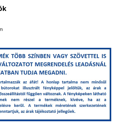
ók
cm