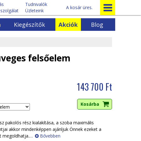
tás
Tudnivalók
A kosár üres.
szolgálat
Üzleteink
a
Kiegészítők
Akciók
Blog
Egyéb bútorok
k
Előszoba bútorok
ok
Ágyrácsok
üveges felsőelem
rénysorok
Egyéb fenyőbútorok
143 700 Ft
z pakolós rész kialakítása, a szoba maximális
tjai akkor mindenképpen ajánljuk Önnek ezeket a
t megoldhatja.
…
Bővebben