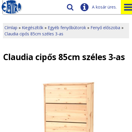
A kosár üres.
Szállítás
Tudnivalók
Címlap
»
Kiegészítők
»
Egyéb fenyőbútorok
»
Fenyő előszoba
»
Claudia cipős 85cm széles 3-as
J
Ügyfélszolgálat
Üzleteink
e
Claudia cipős 85cm széles 3-as
l
e
n
l
e
g