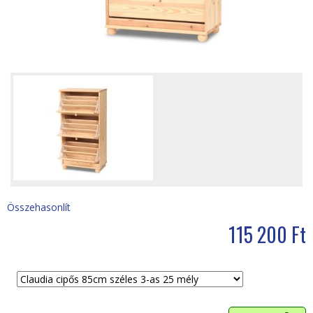
i
h
e
l
y
Összehasonlít
115 200 Ft