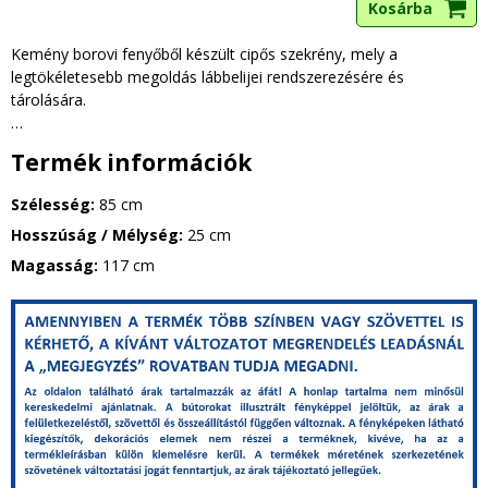
Kemény borovi fenyőből készült cipős szekrény, mely a
legtökéletesebb megoldás lábbelijei rendszerezésére és
tárolására.
…
Bővebben
Termék információk
Szélesség:
85 cm
Hosszúság / Mélység:
25 cm
Magasság:
117 cm
g
y
i
k