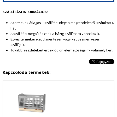
e
SZÁLLÍTÁSI INFORMÁCIÓK:
l
A termékek átlagos kiszállítási ideje a megrendeléstől szám
ított 4
a
hét.
A szállítási megbízás csak a házig szállításra vonatkozik.
t
Egyes termékeinket díjmentesen vagy kedvezményesen
szállítjuk.
.
További részletekért érdeklődjön elérhetőségeink valamelyikén.
j
p
Kapcsolódó termékek:
g