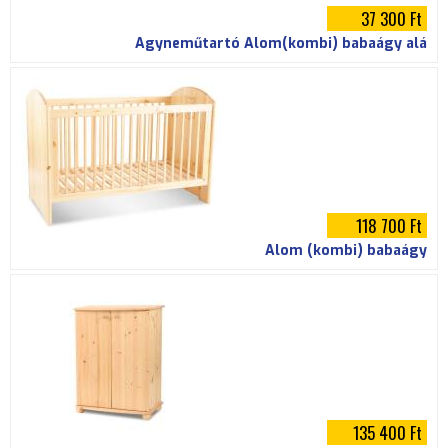
37 300 Ft
Ágyneműtartó Álom(kombi) babaágy alá
118 700 Ft
Álom (kombi) babaágy
135 400 Ft