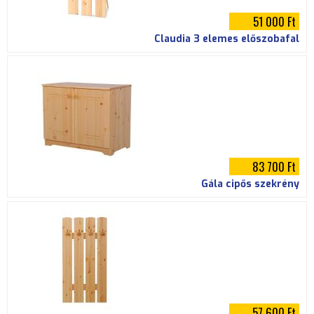
51 000 Ft
Claudia 3 elemes előszobafal
83 700 Ft
Gála cipős szekrény
57 600 Ft