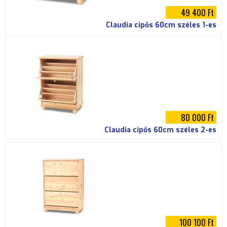
49 400 Ft
r
Claudia cipős 60cm széles 1-es
80 000 Ft
Claudia cipős 60cm széles 2-es
100 100 Ft