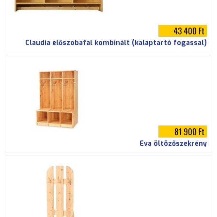
43 400 Ft
Claudia előszobafal kombinált (kalaptartó fogassal)
81 900 Ft
Éva öltözőszekrény