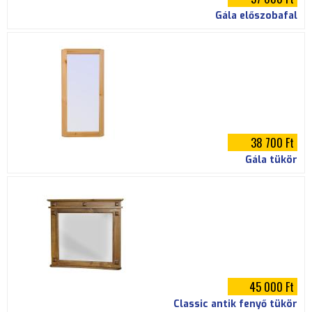
Gála előszobafal
38 700 Ft
Gála tükör
45 000 Ft
Classic antik fenyő tükör