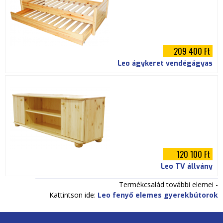
209 400 Ft
Leo ágykeret vendégágyas
120 100 Ft
Leo TV állvány
Termékcsalád további elemei -
Kattintson ide:
Leo fenyő elemes gyerekbútorok