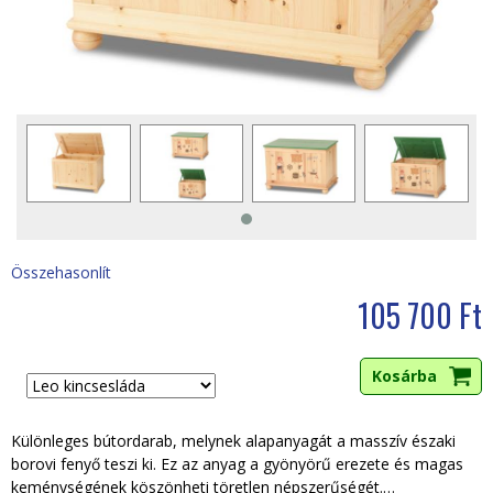
i
h
e
l
y
Összehasonlít
105 700 Ft
Különleges bútordarab, melynek alapanyagát a masszív északi
borovi fenyő teszi ki. Ez az anyag a gyönyörű erezete és magas
keménységének köszönheti töretlen népszerűségét.
…