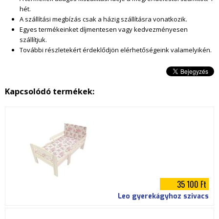
a
hét.
A szállítási megbízás csak a házig szállításra vonatkozik.
t
Egyes termékeinket díjmentesen vagy kedvezményesen
szállítjuk.
.
További részletekért érdeklődjön elérhetőségeink valamelyikén.
j
p
Kapcsolódó termékek:
g
35 100 Ft
Leo gyerekágyhoz szivacs