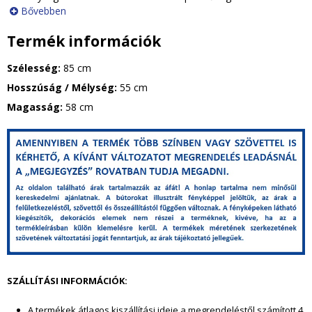
Bővebben
Termék információk
Szélesség:
85 cm
Hosszúság / Mélység:
55 cm
Magasság:
58 cm
g
y
i
k
e
SZÁLLÍTÁSI INFORMÁCIÓK:
l
A termékek átlagos kiszállítási ideje a megrendeléstől szám
ított 4