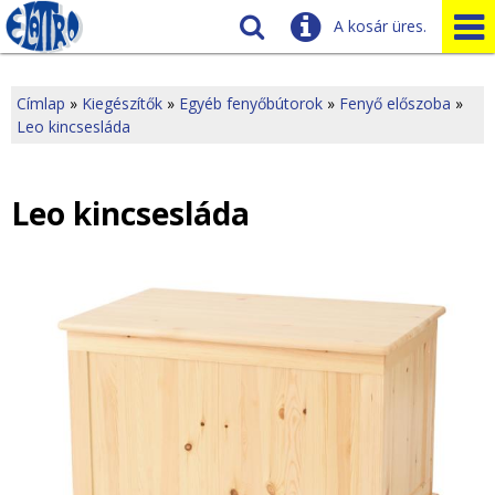
A kosár üres.
Szállítás
Tudnivalók
Címlap
»
Kiegészítők
»
Egyéb fenyőbútorok
»
Fenyő előszoba
»
Leo kincsesláda
J
Ügyfélszolgálat
Üzleteink
e
Leo kincsesláda
l
e
n
l
e
g