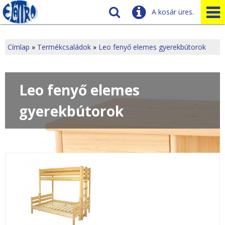
A kosár üres.
Szállítás
Tudnivalók
Címlap
»
Termékcsaládok
»
Leo fenyő elemes gyerekbútorok
J
Ügyfélszolgálat
Üzleteink
e
Leo fenyő elemes
l
gyerekbútorok
e
n
l
e
g