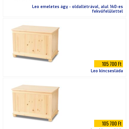
Leo emeletes ágy - oldallétrával, alul 140-es
fekvőfelülettel
105 700 Ft
Leo kincsesláda
105 700 Ft