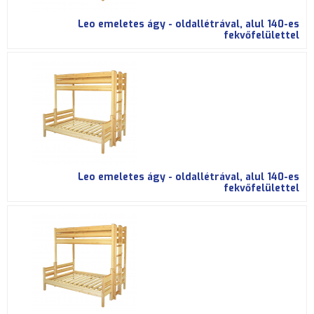
i
Leo emeletes ágy - oldallétrával, alul 140-es
h
fekvőfelülettel
e
l
y
Leo emeletes ágy - oldallétrával, alul 140-es
fekvőfelülettel