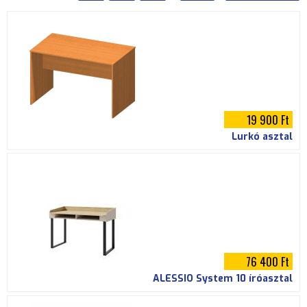
i
h
e
l
y
19 900 Ft
Lurkó asztal
76 400 Ft
ALESSIO System 10 íróasztal