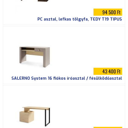
94 500 Ft
PC asztal, lefkas tölgyfa, TEDY T19 TÍPUS
43 400 Ft
SALERNO System 16 fiókos íróasztal / fésülködőasztal