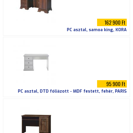
162 900 Ft
PC asztal, samoa king, KORA
95 900 Ft
PC asztal, DTD fóliázott - MDF festett, fehér, PARIS