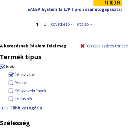
71 100 Ft
SALSA System 12 L/P tip-on számítógépasztal
1
2
következő ›
utolsó »
O
l
A keresésnek
34
elem felel meg.
Összes szűrés törlése
d
Termék típus
a
Iroda
(-)
R
Íróasztalok
l
e
(-)
R
Polcok
P
a
m
e
Könyvszekrények
o
K
o
m
Irodaszék
l
I
ö
k
v
o
c
r
n
Több kategória
e
v
o
o
y
Szélesség
I
e
k
d
v