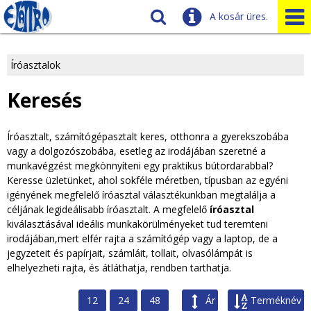
A kosár üres.
Szállítás
Tudnivalók
Íróasztalok
J
Ügyfélszolgálat
Keresés
Üzleteink
e
Íróasztalt, számítógépasztalt keres, otthonra a gyerekszobába
l
vagy a dolgozószobába, esetleg az irodájában szeretné a
munkavégzést megkönnyíteni egy praktikus bútordarabbal?
e
Keresse üzletünket, ahol sokféle méretben, típusban az egyéni
igényének megfelelő íróasztal választékunkban megtalálja a
n
céljának legideálisabb íróasztalt. A megfelelő
íróasztal
kiválasztásával ideális munkakörülményeket tud teremteni
l
irodájában,mert elfér rajta a számítógép vagy a laptop, de a
jegyzeteit és papírjait, számláit, tollait, olvasólámpát is
e
elhelyezheti rajta, és átláthatja, rendben tarthatja.
g
12
24
48
Ár
Terméknév