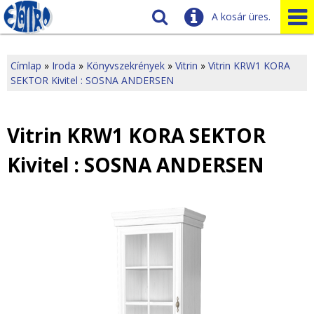
A kosár üres.
Szállítás
Tudnivalók
Címlap
»
Iroda
»
Könyvszekrények
»
Vitrin
»
Vitrin KRW1 KORA
SEKTOR Kivitel : SOSNA ANDERSEN
J
Ügyfélszolgálat
Üzleteink
e
Vitrin KRW1 KORA SEKTOR
l
Kivitel : SOSNA ANDERSEN
e
n
l
e
g