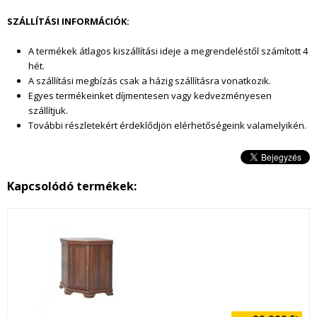
e
SZÁLLÍTÁSI INFORMÁCIÓK:
l
A termékek átlagos kiszállítási ideje a megrendeléstől szám
ított 4
a
hét.
A szállítási megbízás csak a házig szállításra vonatkozik.
t
Egyes termékeinket díjmentesen vagy kedvezményesen
szállítjuk.
.
További részletekért érdeklődjön elérhetőségeink valamelyikén.
j
p
Kapcsolódó termékek:
g