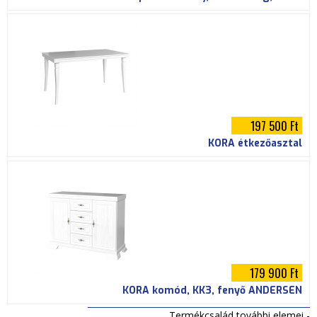
197 500 Ft
KORA étkezőasztal
179 900 Ft
KORA komód, KK3, fenyő ANDERSEN
Termékcsalád további elemei -