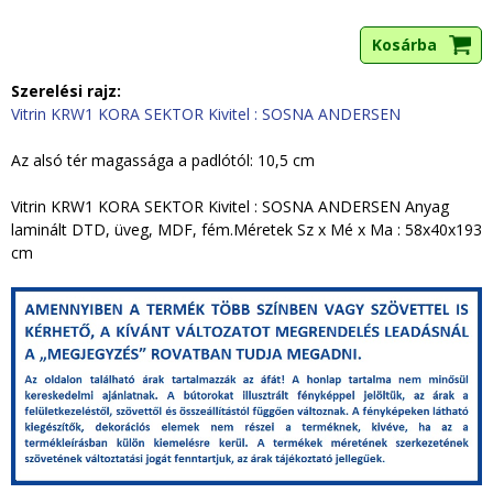
Szerelési rajz:
Vitrin KRW1 KORA SEKTOR Kivitel : SOSNA ANDERSEN
Az alsó tér magassága a padlótól: 10,5 cm
Vitrin KRW1 KORA SEKTOR Kivitel : SOSNA ANDERSEN Anyag
laminált DTD, üveg, MDF, fém.Méretek Sz x Mé x Ma : 58x40x193
cm
g
y
i
k