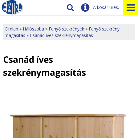
A kosár üres.
Szállítás
Tudnivalók
Címlap
»
Hálószoba
»
Fenyő szekrények
»
Fenyő szekrény
magasítás
»
Csanád íves szekrénymagasítás
J
Ügyfélszolgálat
Üzleteink
e
Csanád íves
l
szekrénymagasítás
e
n
l
e
g