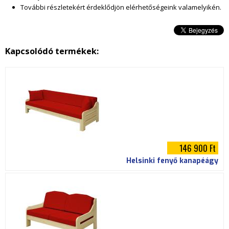
.
További részletekért érdeklődjön elérhetőségeink valamelyikén.
j
p
Kapcsolódó termékek:
g
146 900 Ft
Helsinki fenyő kanapéágy