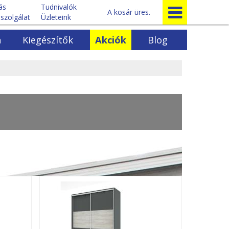
tás
Tudnivalók
A kosár üres.
szolgálat
Üzleteink
a
Kiegészítők
Akciók
Blog
Egyéb bútorok
k
Előszoba bútorok
ok
Ágyrácsok
rénysorok
Egyéb fenyőbútorok