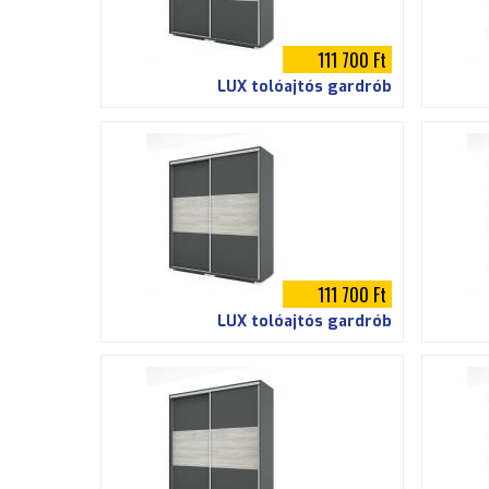
g
i
111 700 Ft
LUX tolóajtós gardrób
h
e
l
y
111 700 Ft
LUX tolóajtós gardrób